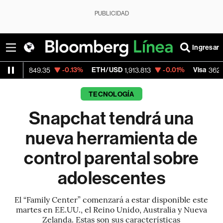
PUBLICIDAD
Ingresar
-0.13%
ETH/USD
-0.01%
Visa
-2.1
49.35
1,913.813
362.50
TECNOLOGÍA
Snapchat tendrá una
nueva herramienta de
control parental sobre
adolescentes
El “Family Center” comenzará a estar disponible este
martes en EE.UU., el Reino Unido, Australia y Nueva
Zelanda. Estas son sus características