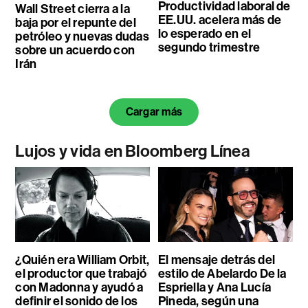
Productividad laboral de
Wall Street cierra a la
EE.UU. acelera más de
baja por el repunte del
lo esperado en el
petróleo y nuevas dudas
segundo trimestre
sobre un acuerdo con
Irán
Cargar más
Lujos y vida en Bloomberg Línea
¿Quién era William Orbit,
El mensaje detrás del
el productor que trabajó
estilo de Abelardo De la
con Madonna y ayudó a
Espriella y Ana Lucía
definir el sonido de los
Pineda, según una