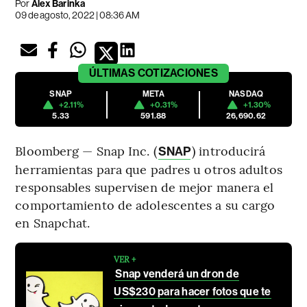
Por
Alex Barinka
09 de agosto, 2022 | 08:36 AM
ÚLTIMAS
COTIZACIONES
SNAP
META
NASDAQ
+2.11%
+0.31%
+1.30%
5.33
591.88
26,690.62
Bloomberg — Snap Inc. (
) introducirá
SNAP
herramientas para que padres u otros adultos
responsables supervisen de mejor manera el
comportamiento de adolescentes a su cargo
en Snapchat.
VER +
Snap venderá un dron de
US$230 para hacer fotos que te