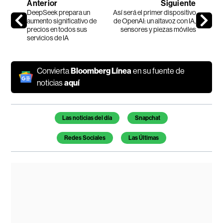
Anterior
Siguiente
DeepSeek prepara un
Así será el primer dispositivo
aumento significativo de
de OpenAI: un altavoz con IA,
precios en todos sus
sensores y piezas móviles
servicios de IA
Convierta
Bloomberg Línea
en su fuente de
noticias
aquí
Temas de este artículo
Las noticias del día
Snapchat
Redes Sociales
Las Últimas