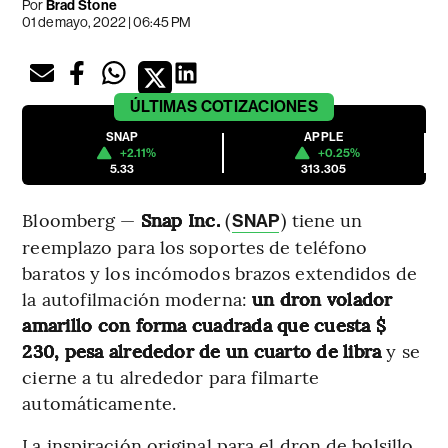
Por
Brad Stone
01 de mayo, 2022 | 06:45 PM
ÚLTIMAS
COTIZACIONES
SNAP
APPLE
+2.11%
+0.25%
5.33
313.305
Bloomberg —
Snap Inc.
(
) tiene un
SNAP
reemplazo para los soportes de teléfono
baratos y los incómodos brazos extendidos de
la autofilmación moderna:
un dron volador
amarillo con forma cuadrada que cuesta $
230, pesa alrededor de un cuarto de libra
y se
cierne a tu alrededor para filmarte
automáticamente.
La inspiración original para el dron de bolsillo,