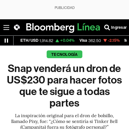
PUBLICIDAD
Ingresar
TH/USD
+0.04%
Visa
-2.15%
MercadoLibre
1,914.82
362.50
1
TECNOLOGÍA
Snap venderá un dron de
US$230 para hacer fotos
que te sigue a todas
partes
La inspiración original para el dron de bolsillo,
llamado Pixy, fue: “¿Cómo se sentiría si Tinker Bell
(Campanita) fuera su fotógrafo personal?”