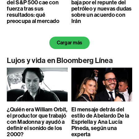
del S&P 500 cae con
baja por el repunte del
fuerza tras sus
petróleo y nuevas dudas
resultados: qué
sobre un acuerdo con
preocupa al mercado
Irán
Cargar más
Lujos y vida en Bloomberg Línea
¿Quién era William Orbit,
El mensaje detrás del
el productor que trabajó
estilo de Abelardo De la
con Madonna y ayudó a
Espriella y Ana Lucía
definir el sonido de los
Pineda, según una
2000?
experta