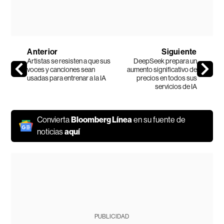
Anterior
Siguiente
Artistas se resisten a que sus
DeepSeek prepara un
voces y canciones sean
aumento significativo de
usadas para entrenar a la IA
precios en todos sus
servicios de IA
Convierta
Bloomberg Línea
en su fuente de
noticias
aquí
PUBLICIDAD