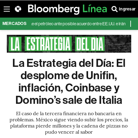
Ingresar
MERCADOS
IA mientras cae el petróleo ante posible acuerdo entre EE.UU. e Irán
Pampa
La Estrategia del Día: El
desplome de Unifin,
inflación, Coinbase y
Domino’s sale de Italia
El caso de la tercera financiera no bancaria en
problemas. México sigue viendo subir los precios, la
plataforma pierde millones y la cadena de pizzas no
pudo vencer al sabor