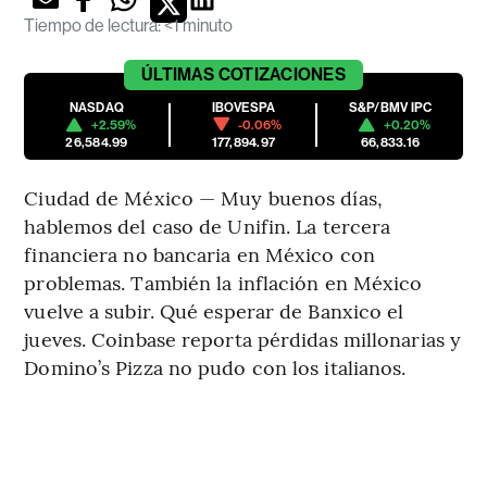
Tiempo de lectura
:
<1 minuto
ÚLTIMAS
COTIZACIONES
NASDAQ
IBOVESPA
S&P/BMV IPC
+2.59%
-0.06%
+0.20%
26,584.99
177,894.97
66,833.16
Ciudad de México — Muy buenos días,
hablemos del caso de Unifin. La tercera
financiera no bancaria en México con
problemas. También la inflación en México
vuelve a subir. Qué esperar de Banxico el
jueves. Coinbase reporta pérdidas millonarias y
Domino’s Pizza no pudo con los italianos.