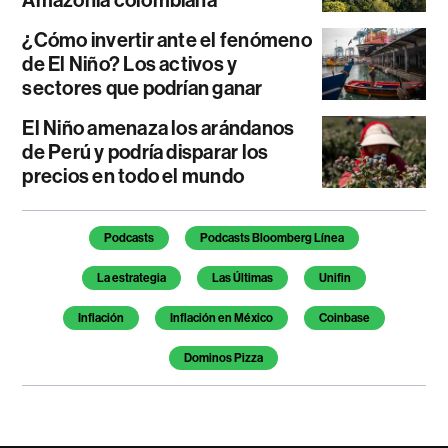
¿Cómo invertir ante el fenómeno
de El Niño? Los activos y
sectores que podrían ganar
El Niño amenaza los arándanos
de Perú y podría disparar los
precios en todo el mundo
Temas de este artículo
Podcasts
Podcasts Bloomberg Línea
La estrategia
Las Últimas
Unifin
Inflación
Inflación en México
Coinbase
Dominos Pizza