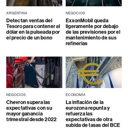
ARGENTINA
NEGOCIOS
Detectan ventas del
ExxonMobil queda
Tesoro para contener al
ligeramente por debajo
dólar en la pulseada por
de las previsiones por el
el precio de un bono
mantenimiento de sus
refinerías
NEGOCIOS
ECONOMÍA
Chevron supera las
La inflación de la
expectativas con su
eurozona repunta y
mayor ganancia
refuerza las
trimestral desde 2022
expectativas de otra
subida de tasas del BCE