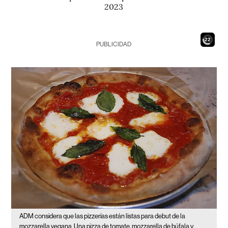
2023
20
PUBLICIDAD
ADM considera que las pizzerías están listas para debut de la
mozzarella vegana
Una pizza de tomate, mozzarella de búfala y