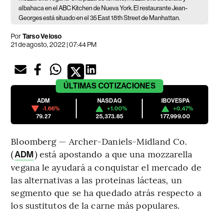
albahaca en el ABC Kitchen de Nueva York. El restaurante Jean-
Georges está situado en el 35 East 18th Street de Manhattan.
Por
Tarso Veloso
21 de agosto, 2022 | 07:44 PM
ÚLTIMAS
COTIZACIONES
ADM
NASDAQ
IBOVESPA
-1.66%
+1.00%
+0.47%
79.27
25,373.85
177,999.00
Bloomberg — Archer-Daniels-Midland Co.
(
) está apostando a que una mozzarella
ADM
vegana le ayudará a conquistar el mercado de
las alternativas a las proteínas lácteas, un
segmento que se ha quedado atrás respecto a
los sustitutos de la carne más populares.