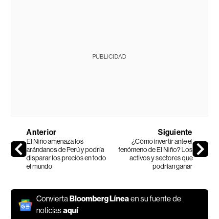
PUBLICIDAD
Anterior
Siguiente
El Niño amenaza los
¿Cómo invertir ante el
arándanos de Perú y podría
fenómeno de El Niño? Los
disparar los precios en todo
activos y sectores que
el mundo
podrían ganar
Convierta
Bloomberg Línea
en su fuente de
noticias
aquí