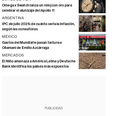
Omega x Swatch lanza un reloj con oro para
celebrar el alunizaje del Apollo 11
ARGENTINA
IPC de julio 2026: de cuánto sería la inflación,
según las consultoras
MÉXICO
Gastos del Mundial le pasan factura a
Ollamani de Emilio Azcárraga
MERCADOS
El Niño amenaza a América Latina y Deutsche
Bank identifica los países más expuestos
PUBLICIDAD