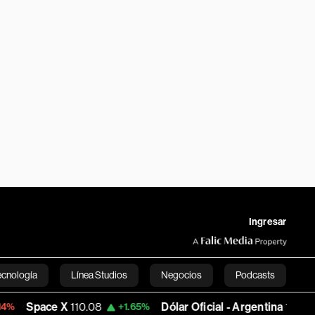
Ingresar
ecnología
Línea Studios
Negocios
Podcasts
 X
110.08
Dólar Oficial - Argentina
1,496.75
+1.65%
+0.03
English