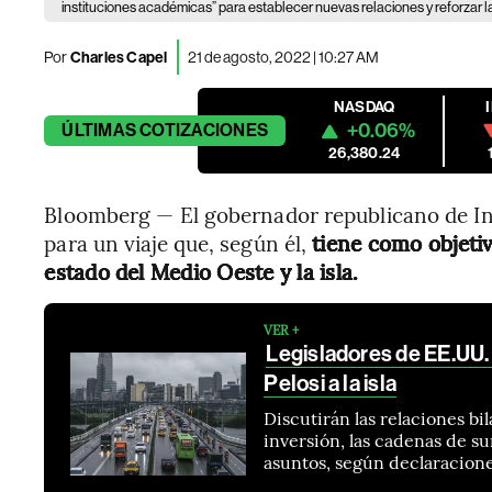
instituciones académicas” para establecer nuevas relaciones y reforzar l
Por
Charles Capel
21 de agosto, 2022 | 10:27 AM
NASDAQ
+0.06%
ÚLTIMAS
COTIZACIONES
26,380.24
Bloomberg — El gobernador republicano de In
para un viaje que, según él,
tiene como objetiv
estado del Medio Oeste y la isla.
VER +
Legisladores de EE.UU. 
Pelosi a la isla
Discutirán las relaciones bil
inversión, las cadenas de su
asuntos, según declaracione