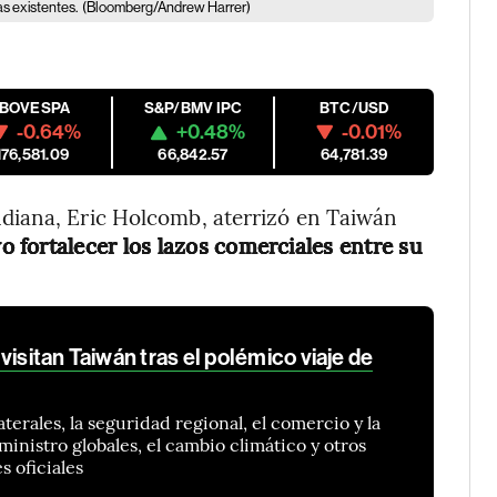
as existentes.
(Bloomberg/Andrew Harrer)
IBOVESPA
S&P/BMV IPC
BTC/USD
-0.64%
+0.48%
-0.01%
176,581.09
66,842.57
64,781.39
diana, Eric Holcomb, aterrizó en Taiwán
o fortalecer los lazos comerciales entre su
visitan Taiwán tras el polémico viaje de
aterales, la seguridad regional, el comercio y la
ministro globales, el cambio climático y otros
s oficiales