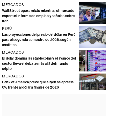
MERCADOS
Wall Street opera mixto mientras el mercado
espera el informe de empleo y señales sobre
Irán
PERÚ
Las proyecciones del precio del dólar en Perú
para el segundo semestre de 2026, según
analistas
MERCADOS
El dólar domina las stablecoins y el avance del
sector lleva el debate más allá del mundo
cripto
MERCADOS
Bank of America prevé que el yen se aprecie
6% frente al dólar a finales de 2026