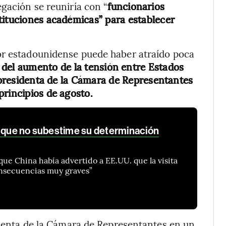
egación se reuniría con “
funcionarios
tituciones académicas” para establecer
or estadounidense puede haber atraído poca
del aumento de la tensión entre Estados
a presidenta de la Cámara de Representantes
principios de agosto.
. que no subestime su determinación
que China había advertido a EE.UU. que la visita
onsecuencias muy graves”
sidenta de la Cámara de Representantes en un