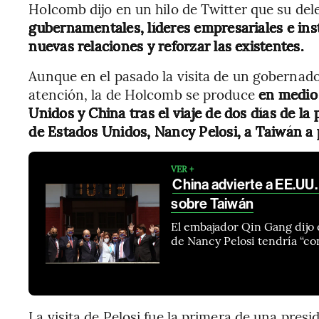
Holcomb dijo en un hilo de Twitter que su del
gubernamentales, líderes empresariales e ins
nuevas relaciones y reforzar las existentes.
Aunque en el pasado la visita de un gobernad
atención, la de Holcomb se produce
en medio 
Unidos y China tras el viaje de dos días de l
de Estados Unidos, Nancy Pelosi, a Taiwán a 
VER +
China advierte a EE.UU
sobre Taiwán
El embajador Qin Gang dijo 
de Nancy Pelosi tendría “c
La visita de Pelosi fue la primera de una pre