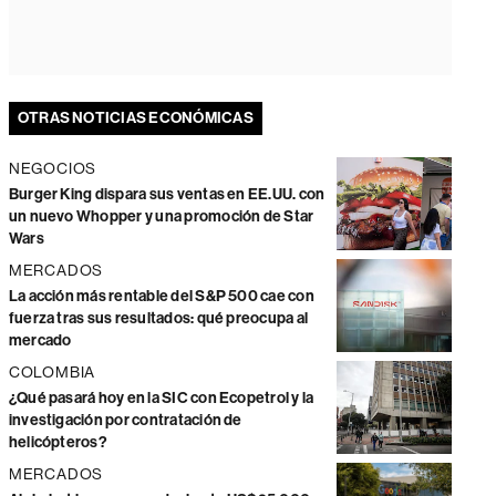
OTRAS NOTICIAS ECONÓMICAS
NEGOCIOS
Burger King dispara sus ventas en EE.UU. con
un nuevo Whopper y una promoción de Star
Wars
MERCADOS
La acción más rentable del S&P 500 cae con
fuerza tras sus resultados: qué preocupa al
mercado
COLOMBIA
¿Qué pasará hoy en la SIC con Ecopetrol y la
investigación por contratación de
helicópteros?
MERCADOS