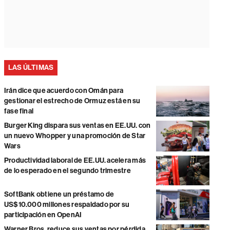
LAS ÚLTIMAS
Irán dice que acuerdo con Omán para
gestionar el estrecho de Ormuz está en su
fase final
Burger King dispara sus ventas en EE.UU. con
un nuevo Whopper y una promoción de Star
Wars
Productividad laboral de EE.UU. acelera más
de lo esperado en el segundo trimestre
SoftBank obtiene un préstamo de
US$10.000 millones respaldado por su
participación en OpenAI
Warner Bros. reduce sus ventas por pérdida