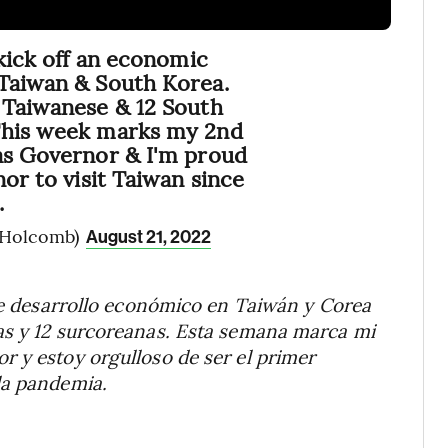
 kick off an economic
 Taiwan & South Korea.
 Taiwanese & 12 South
This week marks my 2nd
as Governor & I'm proud
nor to visit Taiwan since
.
vHolcomb)
August 21, 2022
 de desarrollo económico en Taiwán y Corea
as y 12 surcoreanas. Esta semana marca mi
 y estoy orgulloso de ser el primer
la pandemia.