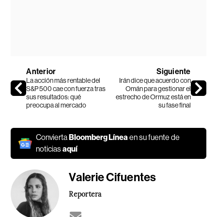
Anterior
Siguiente
La acción más rentable del
Irán dice que acuerdo con
S&P 500 cae con fuerza tras
Omán para gestionar el
sus resultados: qué
estrecho de Ormuz está en
preocupa al mercado
su fase final
Convierta
Bloomberg Línea
en su fuente de
noticias
aquí
Valerie Cifuentes
Reportera