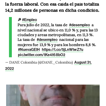
la fuerza laboral. Con esa caída el país totaliza
14,2 millones de personas en dicha condición.
🔎
#Empleo
Para julio de 2022, la tasa de
a
#desempleo
nivel nacional se ubicó en 11,0 % y, para las 13
ciudades y áreas metropolitanas, en 11,3 %.
La tasa de
nacional para las
#desempleo
mujeres fue 13,9 % y para los hombres 8,8 %.
#NuevaGEIH
https://t.co/5jLnWtwZ7u
pic.twitter.com/tKe4t68bO2
— DANE Colombia (@DANE_Colombia)
August 31,
2022