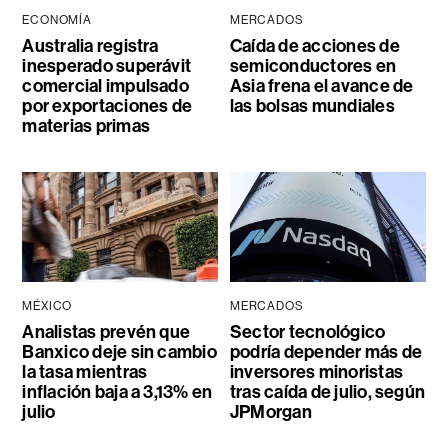
ECONOMÍA
MERCADOS
Australia registra
Caída de acciones de
inesperado superávit
semiconductores en
comercial impulsado
Asia frena el avance de
por exportaciones de
las bolsas mundiales
materias primas
MÉXICO
MERCADOS
Analistas prevén que
Sector tecnológico
Banxico deje sin cambio
podría depender más de
la tasa mientras
inversores minoristas
inflación baja a 3,13% en
tras caída de julio, según
julio
JPMorgan