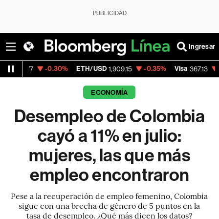
PUBLICIDAD
Ingresar
-0.30%
ETH/USD
-0.35%
Visa
-0.38%
Me
1,909.15
367.13
ECONOMÍA
Desempleo de Colombia
cayó a 11% en julio:
mujeres, las que más
empleo encontraron
Pese a la recuperación de empleo femenino, Colombia
sigue con una brecha de género de 5 puntos en la
tasa de desempleo. ¿Qué más dicen los datos?