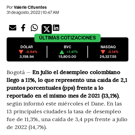
Por
Valerie Cifuentes
31 de agosto, 2022 | 10:47 AM
ÚLTIMAS
COTIZACIONES
DÓLAR
BVC
NASDAQ
-0.54%
+1.41%
-0.14%
3,158.94
15,800.00
26,327.55
Bogotá —
En julio el desempleo colombiano
llegó a 11%, lo que representó una caída de 2,1
puntos porcentuales (pps) frente a lo
reportado en el mismo mes de 2021 (13,1%)
,
según informó este miércoles el Dane. En las
13 principales ciudades la tasa de desempleo
fue de 11,3%, una caída de 3,4 pps frente a julio
de 2022 (14,7%).