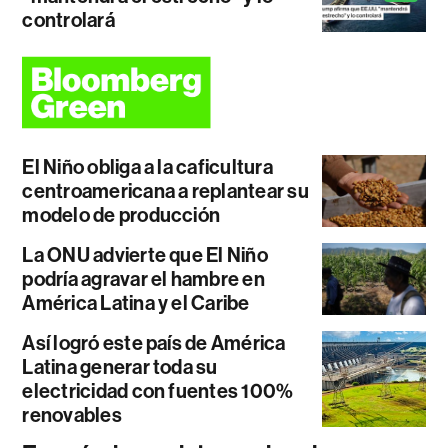
controlará
El Niño obliga a la caficultura
centroamericana a replantear su
modelo de producción
La ONU advierte que El Niño
podría agravar el hambre en
América Latina y el Caribe
Así logró este país de América
Latina generar toda su
electricidad con fuentes 100%
renovables