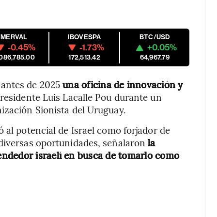
MERVAL
IBOVESPA
BTC/USD
-0.45%
-1.73%
+0.05%
,086,785.00
172,513.42
64,967.79
 antes de 2025
una oficina de innovación y
presidente Luis Lacalle Pou durante un
ización Sionista del Uruguay.
 al potencial de Israel como forjador de
 diversas oportunidades, señalaron
la
endedor israelí en busca de tomarlo como