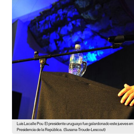
Luis Lacalle Pou
El presidente uruguayo fue galardonado este jueves en 
Presidencia de la República.
(Susana-Troude-Lescout)