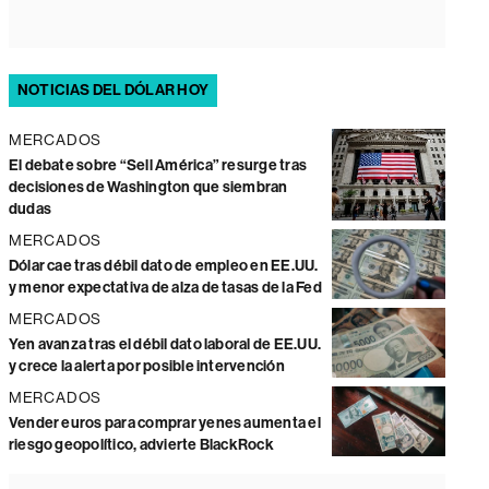
NOTICIAS DEL DÓLAR HOY
MERCADOS
El debate sobre “Sell América” resurge tras
decisiones de Washington que siembran
dudas
MERCADOS
Dólar cae tras débil dato de empleo en EE.UU.
y menor expectativa de alza de tasas de la Fed
MERCADOS
Yen avanza tras el débil dato laboral de EE.UU.
y crece la alerta por posible intervención
MERCADOS
Vender euros para comprar yenes aumenta el
riesgo geopolítico, advierte BlackRock