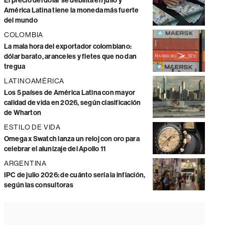
El precio del dólar se debilita en julio y
América Latina tiene la moneda más fuerte
del mundo
COLOMBIA
La mala hora del exportador colombiano:
dólar barato, aranceles y fletes que no dan
tregua
LATINOAMÉRICA
Los 5 países de América Latina con mayor
calidad de vida en 2026, según clasificación
de Wharton
ESTILO DE VIDA
Omega x Swatch lanza un reloj con oro para
celebrar el alunizaje del Apollo 11
ARGENTINA
IPC de julio 2026: de cuánto sería la inflación,
según las consultoras