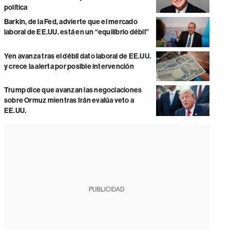
política
Barkin, de la Fed, advierte que el mercado
laboral de EE.UU. está en un “equilibrio débil”
Yen avanza tras el débil dato laboral de EE.UU.
y crece la alerta por posible intervención
Trump dice que avanzan las negociaciones
sobre Ormuz mientras Irán evalúa veto a
EE.UU.
PUBLICIDAD