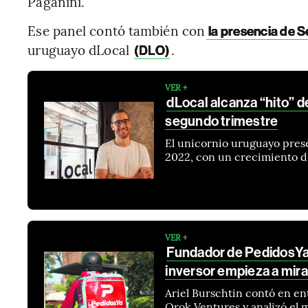
Paganini.
Ese panel contó también con
la presencia de S
uruguayo dLocal
.
(DLO)
VER +
dLocal alcanza “hito” 
segundo trimestre
El unicornio uruguayo prese
2022, con un crecimiento d
VER +
Fundador de PedidosYa 
inversor empieza a mir
Ariel Burschtin contó en en
Orok Ventures y analizó el 