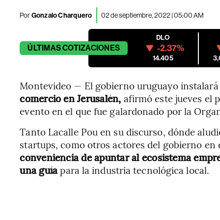
Por
Gonzalo Charquero
02 de septiembre, 2022 | 05:00 AM
DLO
-2.37%
ÚLTIMAS
COTIZACIONES
14.405
3
Montevideo — El gobierno uruguayo instalará
comercio en Jerusalén,
afirmó este jueves el 
evento en el que fue galardonado por la Organ
Tanto Lacalle Pou en su discurso, dónde aludió
startups, como otros actores del gobierno en
conveniencia de apuntar al ecosistema empr
una guía
para la industria tecnológica local.