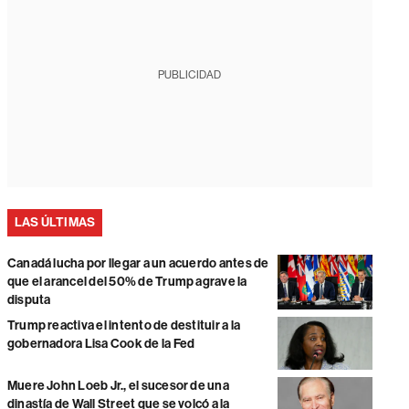
PUBLICIDAD
LAS ÚLTIMAS
Canadá lucha por llegar a un acuerdo antes de
que el arancel del 50% de Trump agrave la
disputa
Trump reactiva el intento de destituir a la
gobernadora Lisa Cook de la Fed
Muere John Loeb Jr., el sucesor de una
dinastía de Wall Street que se volcó a la