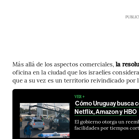
PUBLIC
Más allá de los aspectos comerciales,
la resol
oficina en la ciudad que los israelíes consider
que a su vez es un territorio reivindicado por 
VER +
Cómo Uruguay busca con
Netflix, Amazon y HBO
El gobierno otorga un reemb
facilidades por tiempos cort