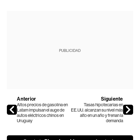
PUBLICIDAD
Anterior
Siguiente
Altos precios de gasolina en
Tasas hipotecarias en
Latam impulsan el auge de
EE.UU. alcanzan su nivel más
autos eléctricos chinos en
alto en un año y frenan la
Uruguay
demanda