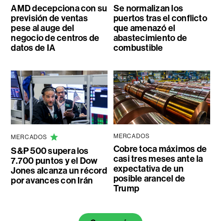
AMD decepciona con su
Se normalizan los
previsión de ventas
puertos tras el conflicto
pese al auge del
que amenazó el
negocio de centros de
abastecimiento de
datos de IA
combustible
MERCADOS
MERCADOS
Cobre toca máximos de
S&P 500 supera los
casi tres meses ante la
7.700 puntos y el Dow
expectativa de un
Jones alcanza un récord
posible arancel de
por avances con Irán
Trump