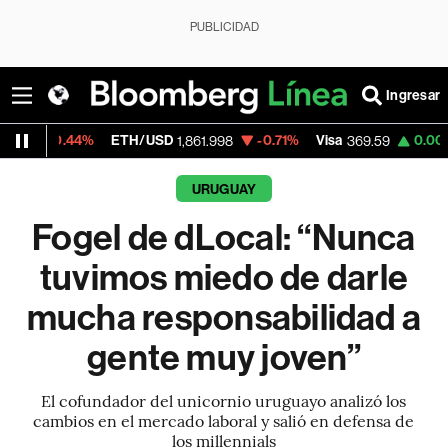
PUBLICIDAD
Ingresar
ETH/USD
-0.71%
Visa
0.00%
MercadoLi
1,861.998
369.59
URUGUAY
Fogel de dLocal: “Nunca
tuvimos miedo de darle
mucha responsabilidad a
gente muy joven”
El cofundador del unicornio uruguayo analizó los
cambios en el mercado laboral y salió en defensa de
los millennials