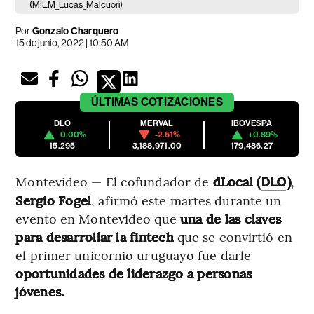
(MIEM_Lucas_Malcuori)
Por
Gonzalo Charquero
15 de junio, 2022 | 10:50 AM
ÚLTIMAS
COTIZACIONES
DLO
MERVAL
IBOVESPA
0.00%
-2.61%
+0.89%
15.295
3,188,971.00
179,486.27
Montevideo — El cofundador de
dLocal (
)
,
DLO
Sergio Fogel
, afirmó este martes durante un
evento en Montevideo que
una de las claves
para desarrollar la fintech
que se convirtió en
el primer unicornio uruguayo fue darle
oportunidades de liderazgo a personas
jóvenes.