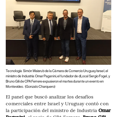
Tecnología
Simón Waisrub de la Cámara de Comercio Uruguay Israel, el
ministro de Industria Omar Paganini, el fundador de dLocal Sergio Fogel, y
Bruno Gili de CPA Ferrere expusieron el martes durante un evento en
Montevideo.
(Gonzalo Charquero)
El panel que buscó analizar los desafíos
comerciales entre Israel y Uruguay contó con
la participación del ministro de Industria
Omar
Paganini
, el socio de CPA Ferrere,
Bruno Gili
,