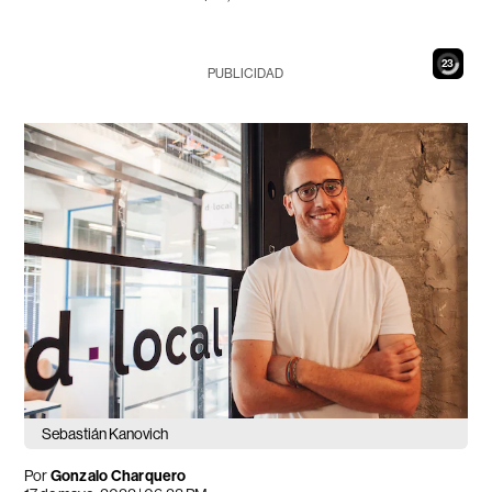
22
PUBLICIDAD
Sebastián Kanovich
Por
Gonzalo Charquero