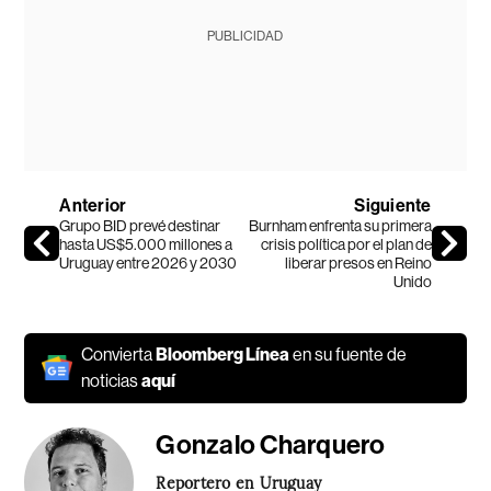
PUBLICIDAD
Anterior
Siguiente
Grupo BID prevé destinar
Burnham enfrenta su primera
hasta US$5.000 millones a
crisis política por el plan de
Uruguay entre 2026 y 2030
liberar presos en Reino
Unido
Convierta
Bloomberg Línea
en su fuente de
noticias
aquí
Gonzalo Charquero
Reportero en Uruguay