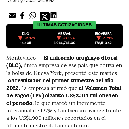
17 de mayo, 2022 | 06:28 PM
ÚLTIMAS
COTIZACIONES
DLO
MERVAL
IBOVESPA
-2.37%
-0.45%
-1.73%
14.405
3,086,785.00
172,513.42
Montevideo —
El unicornio uruguayo dLocal
(
),
única empresa de ese país que cotiza en
DLO
la bolsa de Nueva York, presentó este martes
los resultados del primer trimestre del año
2022.
La empresa afirmó que
el Volumen Total
de Pagos (TPV) alcanzó US$2.104 millones en
el período,
lo que marcó un incremento
interanual de 127% y también un avance frente
a los US$1.900 millones reportados en el
último trimestre del año anterior.