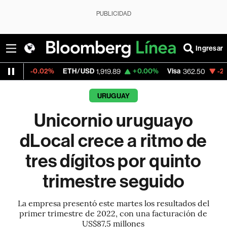
PUBLICIDAD
Ingresar
.02%
ETH/USD
+0.00%
Visa
-2.15%
Merca
1,919.89
362.50
URUGUAY
Unicornio uruguayo
dLocal crece a ritmo de
tres dígitos por quinto
trimestre seguido
La empresa presentó este martes los resultados del
primer trimestre de 2022, con una facturación de
US$87,5 millones