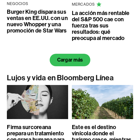
NEGOCIOS
MERCADOS
Burger King dispara sus
La acción más rentable
ventas en EE.UU. con un
del S&P 500 cae con
nuevo Whopper y una
fuerza tras sus
promoción de Star Wars
resultados: qué
preocupa al mercado
Cargar más
Lujos y vida en Bloomberg Línea
Firma surcoreana
Este es el destino
prepara un tratamiento
vinícola donde el
con grasa humana para
turismo crece, mientras