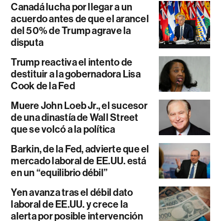
Canadá lucha por llegar a un
acuerdo antes de que el arancel
del 50% de Trump agrave la
disputa
Trump reactiva el intento de
destituir a la gobernadora Lisa
Cook de la Fed
Muere John Loeb Jr., el sucesor
de una dinastía de Wall Street
que se volcó a la política
Barkin, de la Fed, advierte que el
mercado laboral de EE.UU. está
en un “equilibrio débil”
Yen avanza tras el débil dato
laboral de EE.UU. y crece la
alerta por posible intervención