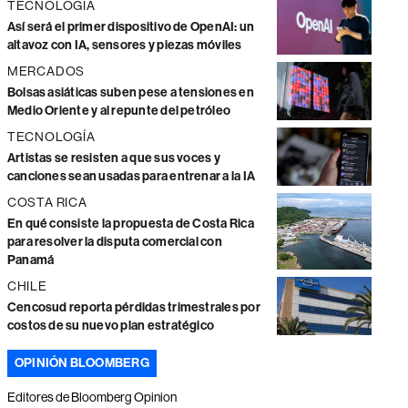
TECNOLOGÍA
Así será el primer dispositivo de OpenAI: un
altavoz con IA, sensores y piezas móviles
MERCADOS
Bolsas asiáticas suben pese a tensiones en
Medio Oriente y al repunte del petróleo
TECNOLOGÍA
Artistas se resisten a que sus voces y
canciones sean usadas para entrenar a la IA
COSTA RICA
En qué consiste la propuesta de Costa Rica
para resolver la disputa comercial con
Panamá
CHILE
Cencosud reporta pérdidas trimestrales por
costos de su nuevo plan estratégico
OPINIÓN BLOOMBERG
Editores de Bloomberg Opinion