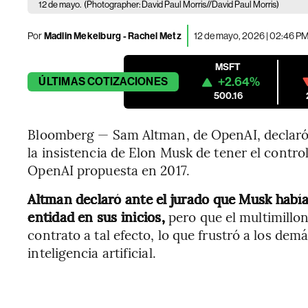
12 de mayo.
(Photographer: David Paul Morris//David Paul Morris)
Por
Madlin Mekelburg - Rachel Metz
12 de mayo, 2026 | 02:46 P
MSFT
+2.64%
ÚLTIMAS
COTIZACIONES
500.16
Bloomberg — Sam Altman, de OpenAI, declaró
la insistencia de Elon Musk de tener el control
OpenAI propuesta en 2017.
Altman declaró ante el jurado que Musk había 
entidad en sus inicios,
pero que el multimillo
contrato a tal efecto, lo que frustró a los d
inteligencia artificial.