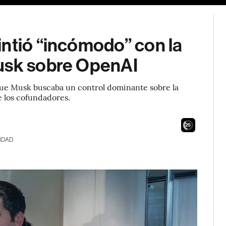
intió “incómodo” con la
Musk sobre OpenAI
 que Musk buscaba un control dominante sobre la
e los cofundadores.
24
IDAD