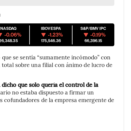
M
NASDAQ
IBOVESPA
S&P/BMV IPC
-0.06%
-1.23%
-0.19%
26,348.35
175,546.36
66,396.15
 que se sentía “sumamente incómodo” con
 total sobre una filial con ánimo de lucro de
dicho que solo quería el control de la
nario no estaba dispuesto a firmar un
emás cofundadores de la empresa emergente de