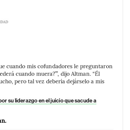
IDAD
ue cuando mis cofundadores le preguntaron
ucederá cuando muera?’”, dijo Altman. “Él
cho, pero tal vez debería dejárselo a mis
or su liderazgo en el juicio que sacude a
an.