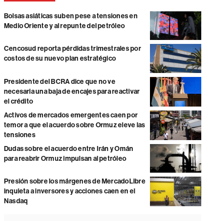
Bolsas asiáticas suben pese a tensiones en
Medio Oriente y al repunte del petróleo
Cencosud reporta pérdidas trimestrales por
costos de su nuevo plan estratégico
Presidente del BCRA dice que no ve
necesaria una baja de encajes para reactivar
el crédito
Activos de mercados emergentes caen por
temor a que el acuerdo sobre Ormuz eleve las
tensiones
Dudas sobre el acuerdo entre Irán y Omán
para reabrir Ormuz impulsan al petróleo
Presión sobre los márgenes de MercadoLibre
inquieta a inversores y acciones caen en el
Nasdaq