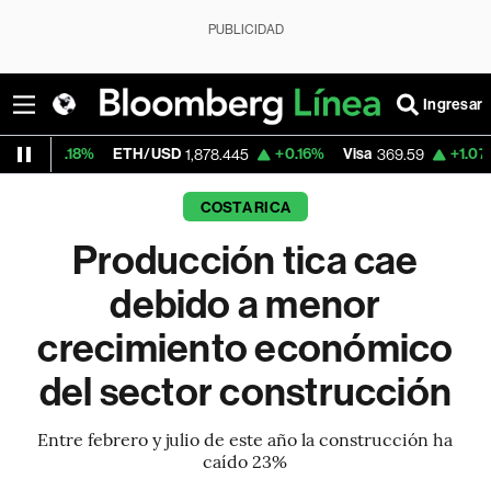
PUBLICIDAD
Ingresar
%
ETH/USD
+0.16%
Visa
+1.07%
Mercado
1,878.445
369.59
COSTA RICA
Producción tica cae
debido a menor
crecimiento económico
del sector construcción
Entre febrero y julio de este año la construcción ha
caído 23%