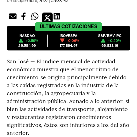
12 de septiembre, 2022 | 05:38 PM
ÚLTIMAS
COTIZACIONES
NASDAQ
IBOVESPA
S&P/BMV IPC
+2.59%
-0.06%
+0.20%
26,584.99
177,894.97
66,833.16
San José — El índice mensual de actividad
económica muestra que el menor ritmo de
crecimiento se origina principalmente debido
a las caídas registradas en la industria de la
construcción, la agropecuaria y la
administración pública. Aunado a lo anterior, si
bien las actividades de transporte, alojamiento
y restaurantes registraron crecimientos
significativos, éstos son inferiores a los del año
anterior.