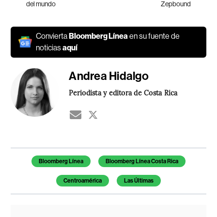
del mundo
Zepbound
Convierta
Bloomberg Línea
en su fuente de
noticias
aquí
Andrea Hidalgo
Periodista y editora de Costa Rica
Temas de este artículo
Bloomberg Línea
Bloomberg Línea Costa Rica
Centroamérica
Las Últimas