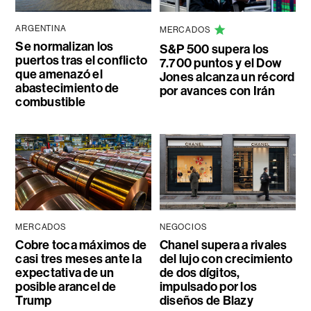
ARGENTINA
MERCADOS
Se normalizan los
S&P 500 supera los
puertos tras el conflicto
7.700 puntos y el Dow
que amenazó el
Jones alcanza un récord
abastecimiento de
por avances con Irán
combustible
MERCADOS
NEGOCIOS
Cobre toca máximos de
Chanel supera a rivales
casi tres meses ante la
del lujo con crecimiento
expectativa de un
de dos dígitos,
posible arancel de
impulsado por los
Trump
diseños de Blazy