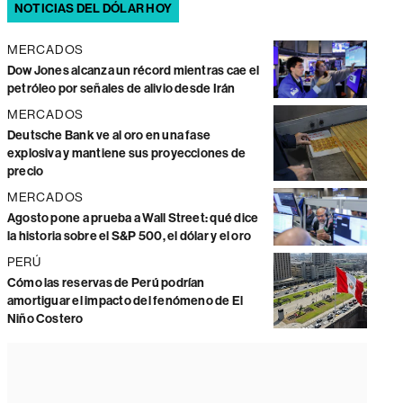
NOTICIAS DEL DÓLAR HOY
MERCADOS
Dow Jones alcanza un récord mientras cae el
petróleo por señales de alivio desde Irán
MERCADOS
Deutsche Bank ve al oro en una fase
explosiva y mantiene sus proyecciones de
precio
MERCADOS
Agosto pone a prueba a Wall Street: qué dice
la historia sobre el S&P 500, el dólar y el oro
PERÚ
Cómo las reservas de Perú podrían
amortiguar el impacto del fenómeno de El
Niño Costero