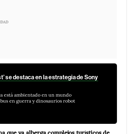
IDAD
’ se destaca en la estrategia de Sony
ura está ambientado en un mundo
ibus en guerra y dinosaurios robot
na que ya alberga complejos turísticos de