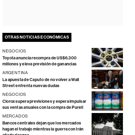
OTRAS NOTICIAS ECONÓMICAS
NEGOCIOS
Toyota anuncia recompra de US$6.300
millones y eleva previsión de ganancias
ARGENTINA
La apuesta de Caputo de no volver a Wall
Street enfrenta nuevas dudas
NEGOCIOS
Clorox supera previsiones y espera impulsar
sus ventas anuales con la compra de Purell
MERCADOS
Bancos centrales dejan que los mercados
hagan el trabajo mientras la guerra con Irán