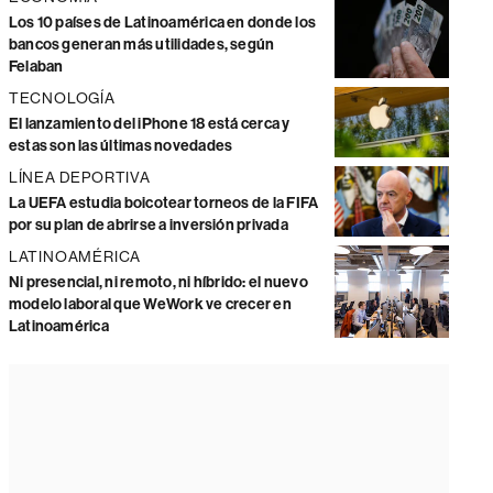
Los 10 países de Latinoamérica en donde los
bancos generan más utilidades, según
Felaban
TECNOLOGÍA
El lanzamiento del iPhone 18 está cerca y
estas son las últimas novedades
LÍNEA DEPORTIVA
La UEFA estudia boicotear torneos de la FIFA
por su plan de abrirse a inversión privada
LATINOAMÉRICA
Ni presencial, ni remoto, ni híbrido: el nuevo
modelo laboral que WeWork ve crecer en
Latinoamérica