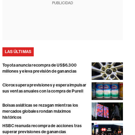
PUBLICIDAD
LAS ÚLTIMAS
Toyota anuncia recompra de US$6.300
millones y eleva previsión de ganancias
Clorox supera previsiones y espera impulsar
sus ventas anuales con la compra de Purell
Bolsas asiáticas se rezagan mientras los
mercados globales rondan máximos
históricos
HSBC reanuda recompra de acciones tras
superar previsiones de ganancias