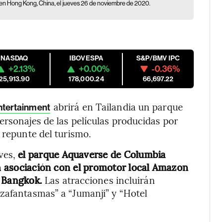
5 en Hong Kong, China, el jueves 26 de noviembre de 2020.
NASDAQ
IBOVESPA
S&P/BMV IPC
+2.13%
+0.00%
-0.36%
25,913.90
178,000.24
66,697.22
abrirá en Tailandia un parque
ntertainment
ersonajes de las películas producidas por
 repunte del turismo.
ves,
el parque Aquaverse de Columbia
en asociación con el promotor local Amazon
e Bangkok.
Las atracciones incluirán
zafantasmas” a “Jumanji” y “Hotel