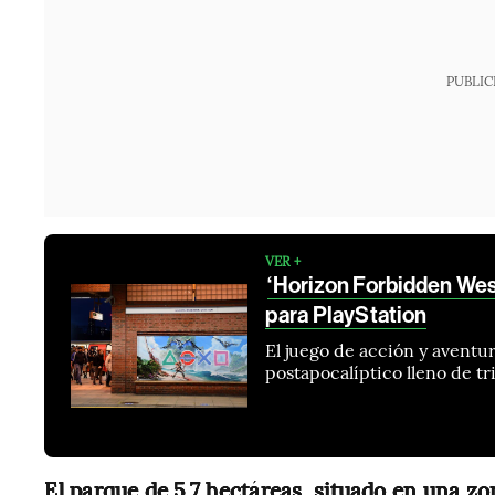
PUBLIC
VER +
‘Horizon Forbidden West
para PlayStation
El juego de acción y avent
postapocalíptico lleno de tr
El parque de 5,7 hectáreas, situado en una zo