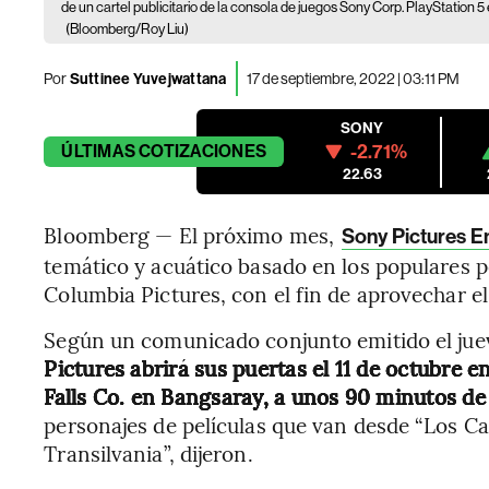
de un cartel publicitario de la consola de juegos Sony Corp. PlayStation 
(Bloomberg/Roy Liu)
Por
Suttinee Yuvejwattana
17 de septiembre, 2022 | 03:11 PM
SONY
-2.71%
ÚLTIMAS
COTIZACIONES
22.63
Bloomberg — El próximo mes,
Sony Pictures E
temático y acuático basado en los populares p
Columbia Pictures, con el fin de aprovechar el
Según un comunicado conjunto emitido el jue
Pictures abrirá sus puertas el 11 de octubre 
Falls Co. en Bangsaray, a unos 90 minutos d
personajes de películas que van desde “Los Ca
Transilvania”, dijeron.