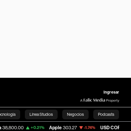
Ingresar
ecnología
Línea Studios
Negocios
Podcasts
Apple
303.27
USD COP
3,232.96
+0.21%
-1.74%
+2.55
English