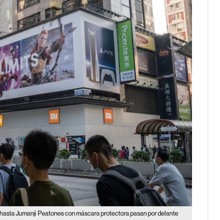
hasta Jumanji
Peatones con máscara protectora pasan por delante