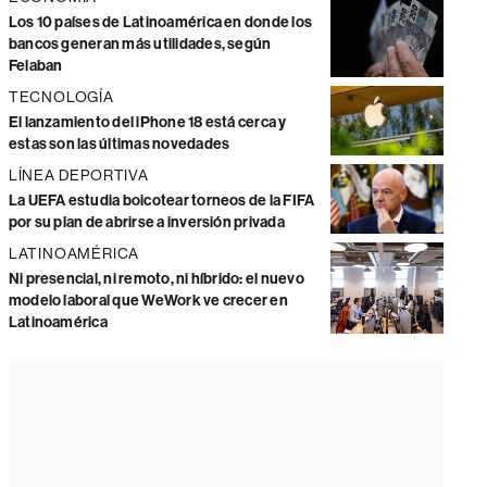
Los 10 países de Latinoamérica en donde los
bancos generan más utilidades, según
Felaban
TECNOLOGÍA
El lanzamiento del iPhone 18 está cerca y
estas son las últimas novedades
LÍNEA DEPORTIVA
La UEFA estudia boicotear torneos de la FIFA
por su plan de abrirse a inversión privada
LATINOAMÉRICA
Ni presencial, ni remoto, ni híbrido: el nuevo
modelo laboral que WeWork ve crecer en
Latinoamérica