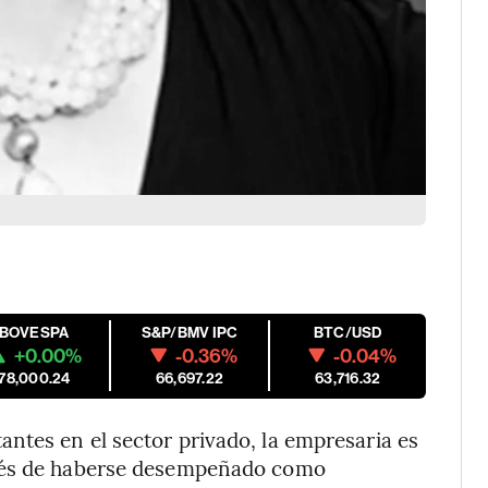
IBOVESPA
S&P/BMV IPC
BTC/USD
+0.00%
-0.36%
-0.04%
178,000.24
66,697.22
63,716.32
ntes en el sector privado, la empresaria es
pués de haberse desempeñado como