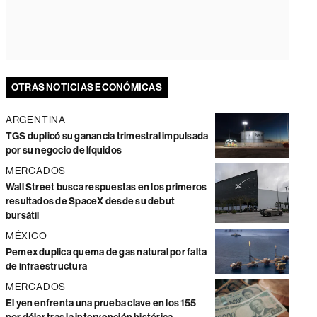
OTRAS NOTICIAS ECONÓMICAS
ARGENTINA
TGS duplicó su ganancia trimestral impulsada
por su negocio de líquidos
MERCADOS
Wall Street busca respuestas en los primeros
resultados de SpaceX desde su debut
bursátil
MÉXICO
Pemex duplica quema de gas natural por falta
de infraestructura
MERCADOS
El yen enfrenta una prueba clave en los 155