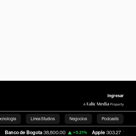
Ingresar
ecnología
Línea Studios
Negocios
Podcasts
e Bogota
38,800.00
Apple
303.27
USD 
+0.21%
-1.74%
English