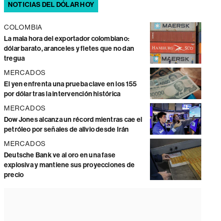
NOTICIAS DEL DÓLAR HOY
COLOMBIA
La mala hora del exportador colombiano:
dólar barato, aranceles y fletes que no dan
tregua
MERCADOS
El yen enfrenta una prueba clave en los 155
por dólar tras la intervención histórica
MERCADOS
Dow Jones alcanza un récord mientras cae el
petróleo por señales de alivio desde Irán
MERCADOS
Deutsche Bank ve al oro en una fase
explosiva y mantiene sus proyecciones de
precio