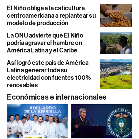
El Niño obliga a la caficultura
centroamericana a replantear su
modelo de producción
La ONU advierte que El Niño
podría agravar el hambre en
América Latina y el Caribe
Así logró este país de América
Latina generar toda su
electricidad con fuentes 100%
renovables
Económicas e internacionales