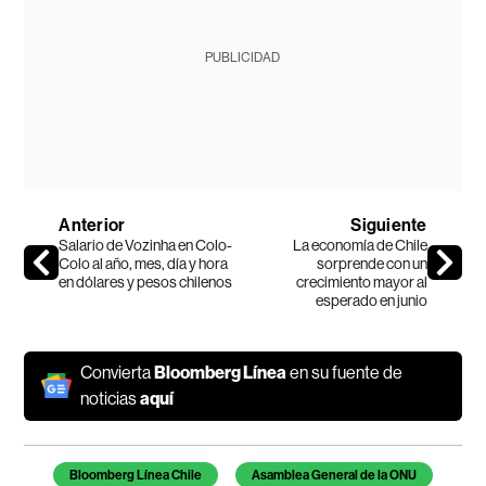
PUBLICIDAD
Anterior
Siguiente
Salario de Vozinha en Colo-
La economía de Chile
Colo al año, mes, día y hora
sorprende con un
en dólares y pesos chilenos
crecimiento mayor al
esperado en junio
Convierta
Bloomberg Línea
en su fuente de
noticias
aquí
Temas de este artículo
Bloomberg Línea Chile
Asamblea General de la ONU