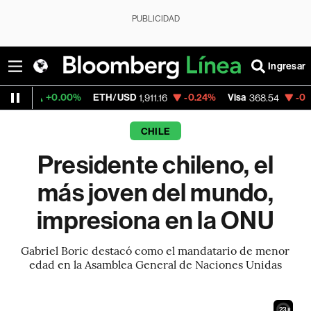
PUBLICIDAD
Ingresar
.00%
ETH/USD
-0.24%
Visa
-0.28%
Mercad
1,911.16
368.54
CHILE
Presidente chileno, el
más joven del mundo,
impresiona en la ONU
Gabriel Boric destacó como el mandatario de menor
edad en la Asamblea General de Naciones Unidas
21