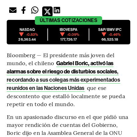
ÚLTIMAS
COTIZACIONES
NASDAQ
IBOVESPA
S&P/BMV IPC
-0.83%
-0.09%
-0.46%
26,363.44
177,726.17
66,525.18
Bloomberg — El presidente más joven del
mundo, el chileno
Gabriel Boric, activó las
alarmas sobre el riesgo de disturbios sociales
,
recordando a sus colegas más experimentados
que ese
reunidos en las Naciones Unidas
descontento que estalló localmente se pueda
repetir en todo el mundo.
En un apasionado discurso en el que pidió una
mayor rendición de cuentas del Gobierno,
Boric dijo en la Asamblea General de la ONU