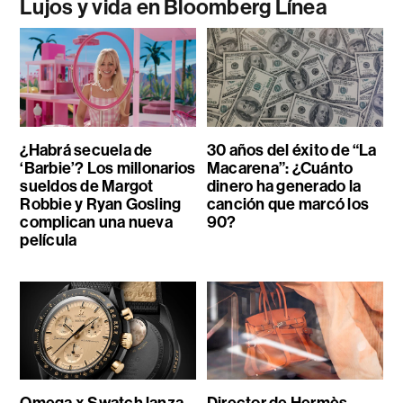
Lujos y vida en Bloomberg Línea
¿Habrá secuela de
30 años del éxito de “La
‘Barbie’? Los millonarios
Macarena”: ¿Cuánto
sueldos de Margot
dinero ha generado la
Robbie y Ryan Gosling
canción que marcó los
complican una nueva
90?
película