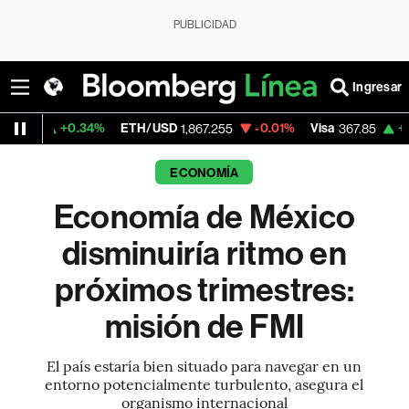
PUBLICIDAD
Ingresar
.34%
ETH/USD
-0.01%
Visa
+0.60%
Merc
1,867.255
367.85
ECONOMÍA
Economía de México
disminuiría ritmo en
próximos trimestres:
misión de FMI
El país estaría bien situado para navegar en un
entorno potencialmente turbulento, asegura el
organismo internacional