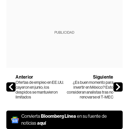
PUBLICIDAD
Anterior
Siguiente
Ofertas de empleo en EE.UU.
¿Es buen momento para
cayeron en junio; los
invertir en México? Esto
despidos se mantuvieron
consideran analistas tras no
limitados
renovarse el T-MEC
Convierta
Bloomberg Línea
en su fuente de
noticias
aquí