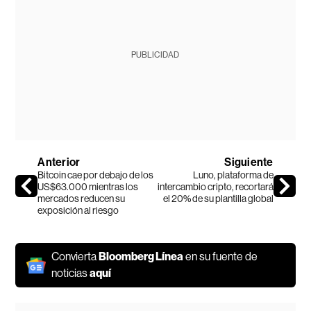
PUBLICIDAD
Anterior
Siguiente
Bitcoin cae por debajo de los
Luno, plataforma de
US$63.000 mientras los
intercambio cripto, recortará
mercados reducen su
el 20% de su plantilla global
exposición al riesgo
Convierta
Bloomberg Línea
en su fuente de
noticias
aquí