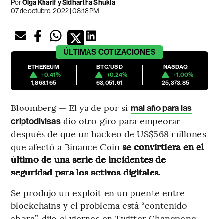
Por
Olga Kharif y Sidhartha Shukla
07 de octubre, 2022 | 08:18 PM
ÚLTIMAS
COTIZACIONES
ETHEREUM
BTC/USD
NASDAQ
+0.41%
+0.24%
+1.00%
1,868.165
63,051.61
25,373.85
Bloomberg — El ya de por sí
mal año para las
dio otro giro para empeorar
criptodivisas
después de que un hackeo de US$568 millones
que afectó a Binance Coin
se convirtiera en el
último de una serie de incidentes de
seguridad para los activos digitales.
Se produjo un exploit en un puente entre
blockchains y el problema está “contenido
ahora”, dijo el viernes en Twitter Changpeng