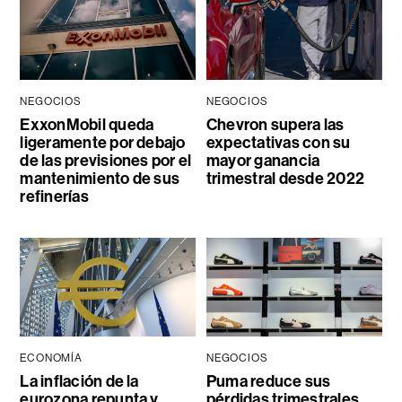
NEGOCIOS
NEGOCIOS
ExxonMobil queda
Chevron supera las
ligeramente por debajo
expectativas con su
de las previsiones por el
mayor ganancia
mantenimiento de sus
trimestral desde 2022
refinerías
ECONOMÍA
NEGOCIOS
La inflación de la
Puma reduce sus
eurozona repunta y
pérdidas trimestrales