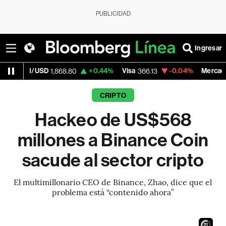
PUBLICIDAD
Ingresar
SD
+0.44%
Visa
-0.04%
MercadoLibre
1,868.80
366.13
1,879.
CRIPTO
Hackeo de US$568
millones a Binance Coin
sacude al sector cripto
El multimillonario CEO de Binance, Zhao, dice que el
problema está “contenido ahora”
20