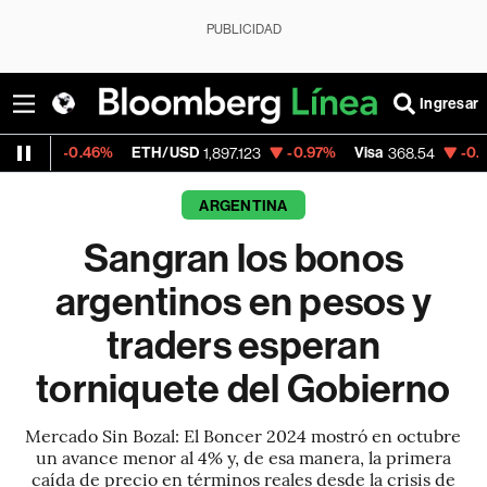
PUBLICIDAD
Ingresar
46%
ETH/USD
-0.97%
Visa
-0.28%
Mercad
1,897.123
368.54
ARGENTINA
Sangran los bonos
argentinos en pesos y
traders esperan
torniquete del Gobierno
Mercado Sin Bozal: El Boncer 2024 mostró en octubre
un avance menor al 4% y, de esa manera, la primera
caída de precio en términos reales desde la crisis de