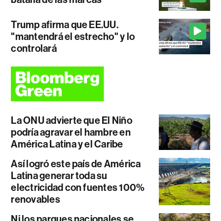
Trump afirma que EE.UU.
"mantendrá el estrecho" y lo
controlará
La ONU advierte que El Niño
podría agravar el hambre en
América Latina y el Caribe
Así logró este país de América
Latina generar toda su
electricidad con fuentes 100%
renovables
Ni los parques nacionales se