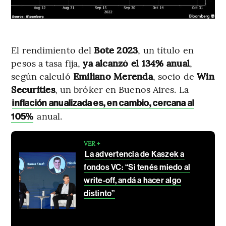
El rendimiento del
Bote 2023
, un título en
pesos a tasa fija,
ya alcanzó el 134% anual
,
según calculó
Emiliano Merenda
, socio de
Win
Securities
, un bróker en Buenos Aires. La
inflación anualizada es, en cambio, cercana al
anual.
105%
VER +
La advertencia de Kaszek a
fondos VC: “Si tenés miedo al
write-off, andá a hacer algo
distinto”