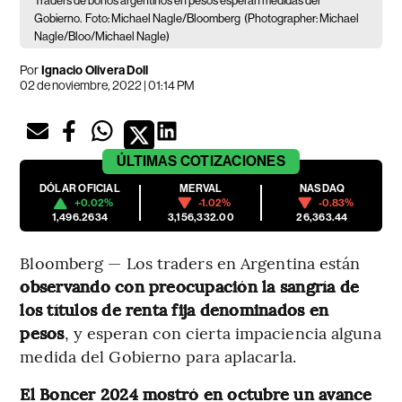
Traders de bonos argentinos en pesos esperan medidas del
Gobierno.
Foto: Michael Nagle/Bloomberg
(Photographer: Michael
Nagle/Bloo/Michael Nagle)
Por
Ignacio Olivera Doll
02 de noviembre, 2022 | 01:14 PM
ÚLTIMAS
COTIZACIONES
DÓLAR OFICIAL
MERVAL
NASDAQ
+0.02%
-1.02%
-0.83%
1,496.2634
3,156,332.00
26,363.44
Bloomberg — Los traders en Argentina están
observando con preocupación la sangría de
los títulos de renta fija denominados en
pesos
, y esperan con cierta impaciencia alguna
medida del Gobierno para aplacarla.
El Boncer 2024 mostró en octubre un avance