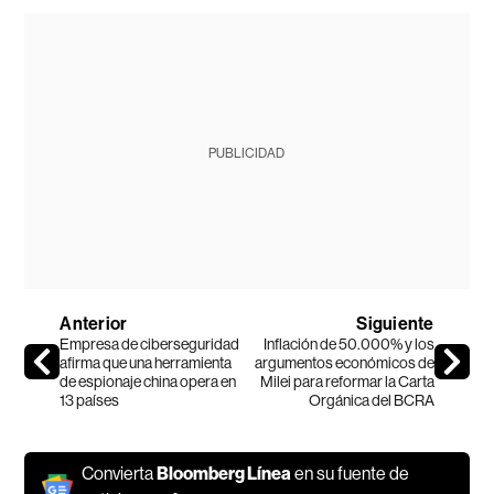
PUBLICIDAD
Anterior
Siguiente
Empresa de ciberseguridad
Inflación de 50.000% y los
afirma que una herramienta
argumentos económicos de
de espionaje china opera en
Milei para reformar la Carta
13 países
Orgánica del BCRA
Convierta
Bloomberg Línea
en su fuente de