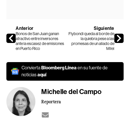
Anterior
Siguiente
Bonos de San Juan ganan
Flybondi queda al borde de
atractivo entre inversores
la quiebra pese a las
ante la escasez de emisiones
promesas de un aliado de
en Puerto Rico
Milei
Convierta
Bloomberg Línea
en su fuente de
noticias
aquí
Michelle del Campo
Reportera