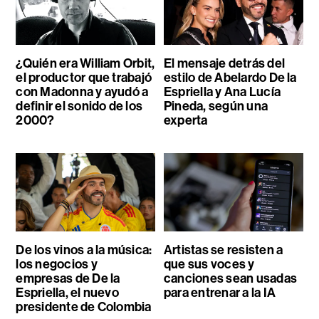
¿Quién era William Orbit,
El mensaje detrás del
el productor que trabajó
estilo de Abelardo De la
con Madonna y ayudó a
Espriella y Ana Lucía
definir el sonido de los
Pineda, según una
2000?
experta
De los vinos a la música:
Artistas se resisten a
los negocios y
que sus voces y
empresas de De la
canciones sean usadas
Espriella, el nuevo
para entrenar a la IA
presidente de Colombia