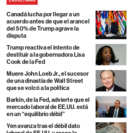
LAS ÚLTIMAS
Canadá lucha por llegar a un
acuerdo antes de que el arancel
del 50% de Trump agrave la
disputa
Trump reactiva el intento de
destituir a la gobernadora Lisa
Cook de la Fed
Muere John Loeb Jr., el sucesor
de una dinastía de Wall Street
que se volcó a la política
Barkin, de la Fed, advierte que el
mercado laboral de EE.UU. está
en un “equilibrio débil”
Yen avanza tras el débil dato
laboral de EE.UU. y crece la