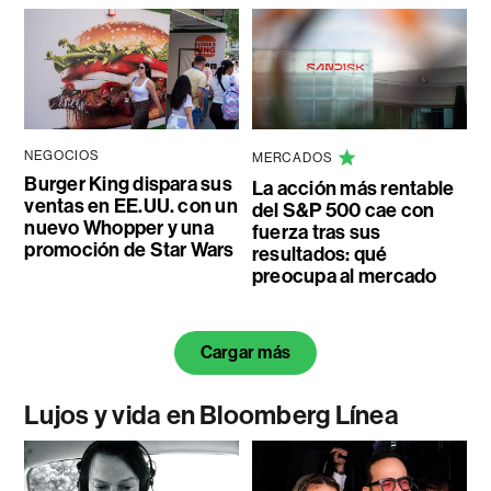
NEGOCIOS
MERCADOS
Burger King dispara sus
La acción más rentable
ventas en EE.UU. con un
del S&P 500 cae con
nuevo Whopper y una
fuerza tras sus
promoción de Star Wars
resultados: qué
preocupa al mercado
Cargar más
Lujos y vida en Bloomberg Línea