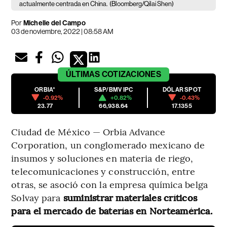
actualmente centrada en China.
(Bloomberg/Qilai Shen)
Por
Michelle del Campo
03 de noviembre, 2022 | 08:58 AM
ÚLTIMAS
COTIZACIONES
ORBIA*
S&P/BMV IPC
DÓLAR SPOT
-0.92%
+0.82%
-0.43%
23.77
66,938.64
17.1355
Ciudad de México — Orbia Advance
Corporation, un conglomerado mexicano de
insumos y soluciones en materia de riego,
telecomunicaciones y construcción, entre
otras, se asoció con la empresa química belga
Solvay para
suministrar materiales críticos
para el mercado de baterías en Norteamérica.