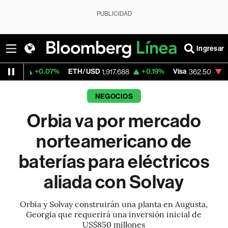
PUBLICIDAD
Ingresar
.07%
ETH/USD
+0.19%
Visa
-2.15%
Merc
1,917.688
362.50
NEGOCIOS
Orbia va por mercado
norteamericano de
baterías para eléctricos
aliada con Solvay
Orbia y Solvay construirán una planta en Augusta,
Georgia que requerirá una inversión inicial de
US$850 millones