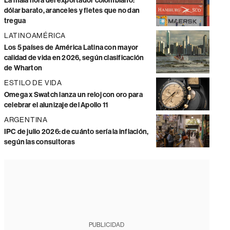
La mala hora del exportador colombiano:
dólar barato, aranceles y fletes que no dan
tregua
LATINOAMÉRICA
Los 5 países de América Latina con mayor
calidad de vida en 2026, según clasificación
de Wharton
ESTILO DE VIDA
Omega x Swatch lanza un reloj con oro para
celebrar el alunizaje del Apollo 11
ARGENTINA
IPC de julio 2026: de cuánto sería la inflación,
según las consultoras
PUBLICIDAD