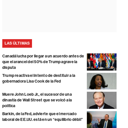
LAS ÚLTIMAS
Canadá lucha por llegar a un acuerdo antes de
que el arancel del 50% de Trump agrave la
disputa
Trump reactiva el intento de destituir a la
gobernadora Lisa Cook de la Fed
Muere John Loeb Jr., el sucesor de una
dinastía de Wall Street que se volcó a la
política
Barkin, de la Fed, advierte que el mercado
laboral de EE.UU. está en un “equilibrio débil”