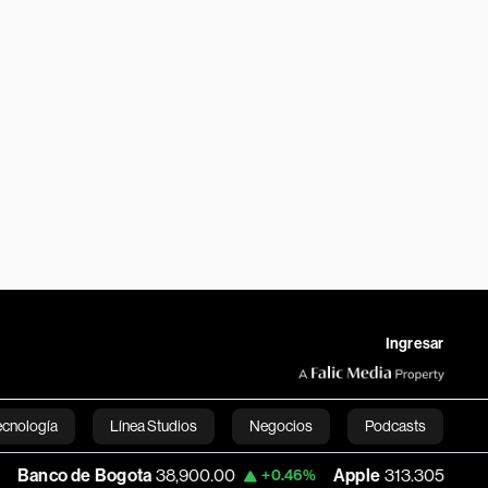
Ingresar
ecnología
Línea Studios
Negocios
Podcasts
 Bogota
38,900.00
Apple
313.305
USD
+0.46%
+0.25%
English