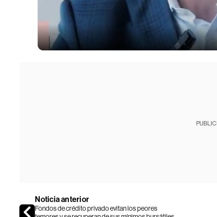
PUBLIC
Noticia anterior
Fondos de crédito privado evitan los peores
temores y se recuperan de sus mínimos bursátiles