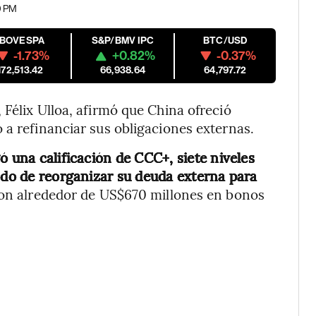
0 PM
IBOVESPA
S&P/BMV IPC
BTC/USD
-1.73%
+0.82%
-0.37%
172,513.42
66,938.64
64,797.72
Félix Ulloa, afirmó que China ofreció
 a refinanciar sus obligaciones externas.
ó una calificación de CCC+, siete niveles
ando de reorganizar su deuda externa para
on alrededor de US$670 millones en bonos