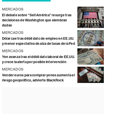
MERCADOS
El debate sobre “Sell América” resurge tras
decisiones de Washington que siembran
dudas
MERCADOS
Dólar cae tras débil dato de empleo en EE.UU.
y menor expectativa de alza de tasas de la Fed
MERCADOS
Yen avanza tras el débil dato laboral de EE.UU.
y crece la alerta por posible intervención
MERCADOS
Vender euros para comprar yenes aumenta el
riesgo geopolítico, advierte BlackRock