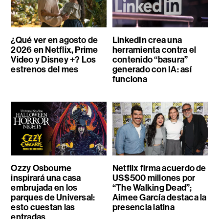
¿Qué ver en agosto de
LinkedIn crea una
2026 en Netflix, Prime
herramienta contra el
Video y Disney +? Los
contenido “basura”
estrenos del mes
generado con IA: así
funciona
Ozzy Osbourne
Netflix firma acuerdo de
inspirará una casa
US$500 millones por
embrujada en los
“The Walking Dead”;
parques de Universal:
Aimee García destaca la
esto cuestan las
presencia latina
entradas