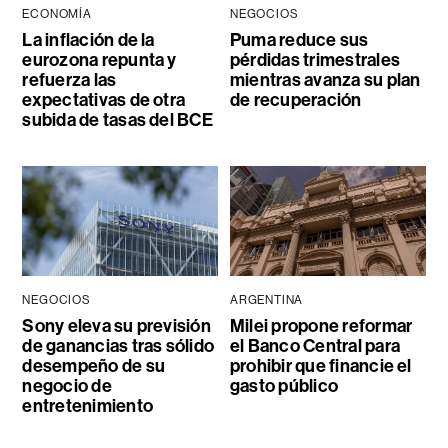
ECONOMÍA
NEGOCIOS
La inflación de la
Puma reduce sus
eurozona repunta y
pérdidas trimestrales
refuerza las
mientras avanza su plan
expectativas de otra
de recuperación
subida de tasas del BCE
NEGOCIOS
ARGENTINA
Sony eleva su previsión
Milei propone reformar
de ganancias tras sólido
el Banco Central para
desempeño de su
prohibir que financie el
negocio de
gasto público
entretenimiento