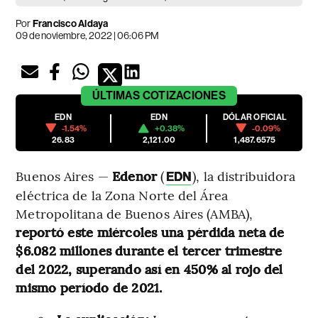
Por
Francisco Aldaya
09 de noviembre, 2022 | 06:06 PM
ÚLTIMAS
COTIZACIONES
EDN
EDN
DÓLAR OFICIAL
-1.54%
+0.38%
-0.09%
26.83
2,121.00
1,487.6575
Buenos Aires —
Edenor
(
), la distribuidora
EDN
eléctrica de la Zona Norte del Área
Metropolitana de Buenos Aires (AMBA),
reportó este miércoles una pérdida neta de
$6.082 millones durante el tercer trimestre
del 2022, superando así en 450% al rojo del
mismo período de 2021.