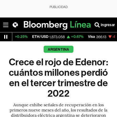
PUBLICIDAD
Ingresar
25%
ETH/USD
+0.67%
Visa
-0.04%
Merca
1,873.058
366.13
ARGENTINA
Crece el rojo de Edenor:
cuántos millones perdió
en el tercer trimestre de
2022
Aunque exhibe señales de recuperación en los
primeros nueve meses del año, los resultados de la
distribuidora eléctrica argentina se deterioraron