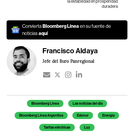
la estabilidad en prosperidad
duradera
Convierta
Bloomberg Línea
en su fuente de
noticias
aquí
Francisco Aldaya
Jefé del Buró Panregional
Temas de este artículo
Bloomberg Línea
Las noticias del día
Bloomberg Línea Argentina
Edenor
Energía
Tarifas eléctricas
Luz