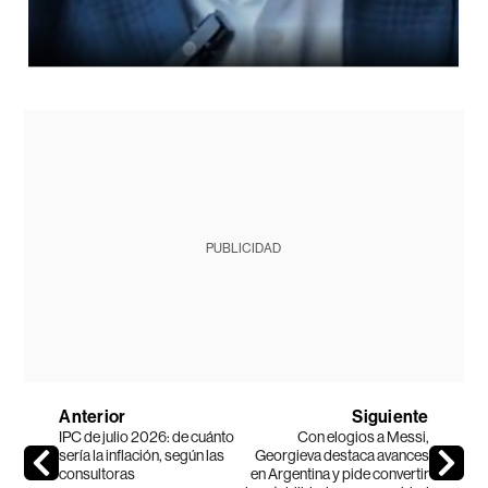
PUBLICIDAD
Anterior
Siguiente
IPC de julio 2026: de cuánto
Con elogios a Messi,
sería la inflación, según las
Georgieva destaca avances
consultoras
en Argentina y pide convertir