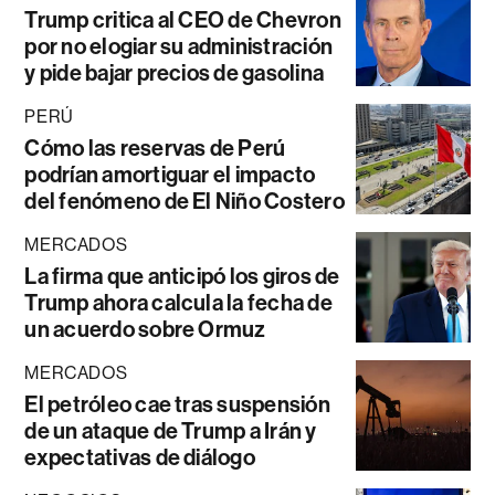
Trump critica al CEO de Chevron
por no elogiar su administración
y pide bajar precios de gasolina
PERÚ
Cómo las reservas de Perú
podrían amortiguar el impacto
del fenómeno de El Niño Costero
MERCADOS
La firma que anticipó los giros de
Trump ahora calcula la fecha de
un acuerdo sobre Ormuz
MERCADOS
El petróleo cae tras suspensión
de un ataque de Trump a Irán y
expectativas de diálogo