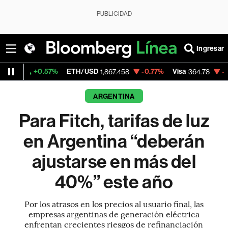
PUBLICIDAD
Ingresar
0.57%
ETH/USD
-0.77%
Visa
-0.37%
Mer
1,867.458
364.78
ARGENTINA
Para Fitch, tarifas de luz
en Argentina “deberán
ajustarse en más del
40%” este año
Por los atrasos en los precios al usuario final, las
empresas argentinas de generación eléctrica
enfrentan crecientes riesgos de refinanciación