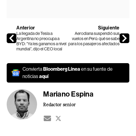
Anterior
Siguiente
La llegada de Tesla a
Aerodiana suspendió sus
Argentina no preocupa a
vuelos en Perú: qué se sabe
BYD: “Ya les ganamos a nivel
para los pasajeros afectados
mundial”, dijo el CEO local
Convierta
Bloomberg Línea
en su fuente de
noticias
aquí
Mariano Espina
Redactor senior