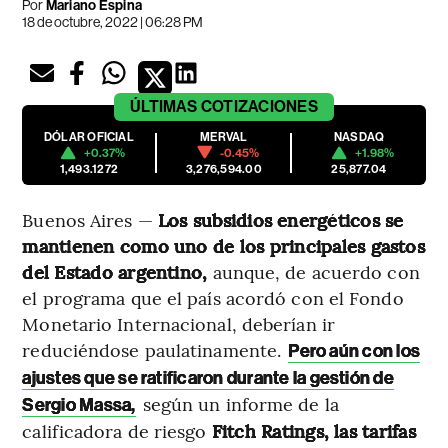
Por
Mariano Espina
18 de octubre, 2022 | 06:28 PM
ÚLTIMAS
COTIZACIONES
DÓLAR OFICIAL
MERVAL
NASDAQ
+0.37%
-0.45%
+1.98%
1,493.1272
3,276,594.00
25,877.04
Buenos Aires —
Los subsidios energéticos se
mantienen como uno de los principales gastos
del Estado argentino,
aunque, de acuerdo con
el programa que el país acordó con el Fondo
Monetario Internacional, deberían ir
reduciéndose paulatinamente.
Pero aún con los
ajustes que se ratificaron durante la gestión de
según un informe de la
Sergio Massa,
calificadora de riesgo
Fitch Ratings,
las tarifas