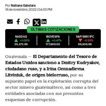
Por
Natiana Gándara
18 de noviembre, 2022 | 04:00 PM
ÚLTIMAS
COTIZACIONES
NASDAQ
IBOVESPA
S&P/BMV IPC
+1.00%
+0.47%
-0.53%
25,373.85
177,999.00
66,936.99
Guatemala —
El Departamento del Tesoro de
Estados Unidos sancionó a Dmitry Kudryakov,
ciudadano ruso, y a Irina Gennadievna
Litviniuk, de origen bielorruso,
por su
supuesto papel en la explotación corrupta del
sector minero guatemalteco, así como a tres
entidades asociadas con sus presuntos
esquemas de corrupción.