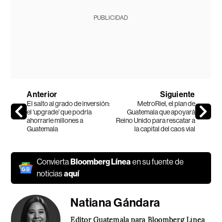
PUBLICIDAD
Anterior
Siguiente
El salto al grado de inversión:
MetroRiel, el plan de
el ‘upgrade’ que podría
Guatemala que apoyará
ahorrarle millones a
Reino Unido para rescatar a
Guatemala
la capital del caos vial
Convierta
Bloomberg Línea
en su fuente de
noticias
aquí
Natiana Gándara
Editor Guatemala para Bloomberg Línea