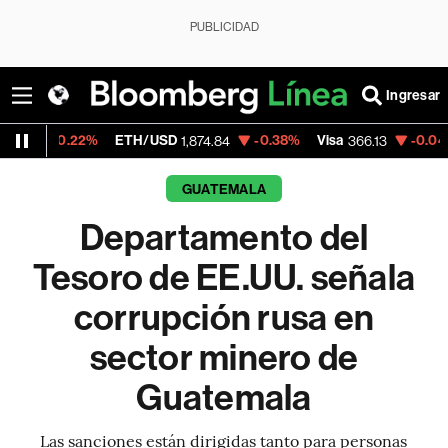
PUBLICIDAD
Ingresar
%
ETH/USD
-0.38%
Visa
-0.04%
MercadoLi
1,874.84
366.13
GUATEMALA
Departamento del
Tesoro de EE.UU. señala
corrupción rusa en
sector minero de
Guatemala
Las sanciones están dirigidas tanto para personas