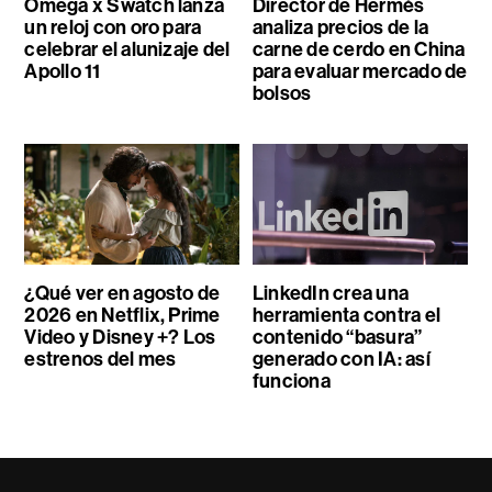
Omega x Swatch lanza
Director de Hermès
un reloj con oro para
analiza precios de la
celebrar el alunizaje del
carne de cerdo en China
Apollo 11
para evaluar mercado de
bolsos
¿Qué ver en agosto de
LinkedIn crea una
2026 en Netflix, Prime
herramienta contra el
Video y Disney +? Los
contenido “basura”
estrenos del mes
generado con IA: así
funciona