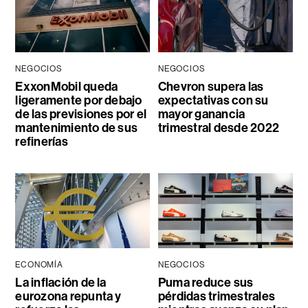
NEGOCIOS
NEGOCIOS
ExxonMobil queda
Chevron supera las
ligeramente por debajo
expectativas con su
de las previsiones por el
mayor ganancia
mantenimiento de sus
trimestral desde 2022
refinerías
ECONOMÍA
NEGOCIOS
La inflación de la
Puma reduce sus
eurozona repunta y
pérdidas trimestrales