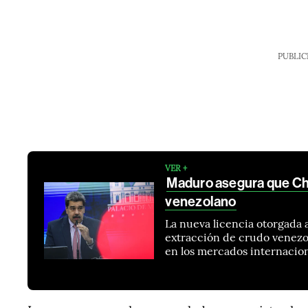
PUBLIC
VER +
Maduro asegura que Ch
venezolano
La nueva licencia otorgada 
extracción de crudo venezo
en los mercados internacio