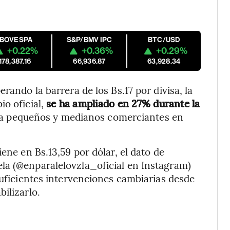
IBOVESPA
S&P/BMV IPC
BTC/USD
+0.22%
+0.36%
+0.29%
178,387.16
66,936.87
63,928.34
rando la barrera de los Bs.17 por divisa, la
io oficial,
se ha ampliado en 27% durante la
 a pequeños y medianos comerciantes en
ene en Bs.13,59 por dólar, el dato de
la (@enparalelovzla_oficial en Instagram)
suficientes intervenciones cambiarias desde
ilizarlo.