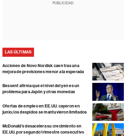
PUBLICIDAD
LAS ÚLTIMAS
Acciones de Novo Nordisk caen tras una
mejora de previsiones menor a la esperada
Bessent afirma que el nivel del yen es un
problema para Japón y otras monedas
Ofertas de empleo en EE.UU. cayeron en
junio; los despidos se mantuvieron limitados
McDonald’s desacelera su crecimiento en
EE.UU. por segundo trimestre consecutivo