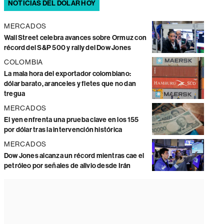
NOTICIAS DEL DÓLAR HOY
MERCADOS
Wall Street celebra avances sobre Ormuz con
récord del S&P 500 y rally del Dow Jones
COLOMBIA
La mala hora del exportador colombiano:
dólar barato, aranceles y fletes que no dan
tregua
MERCADOS
El yen enfrenta una prueba clave en los 155
por dólar tras la intervención histórica
MERCADOS
Dow Jones alcanza un récord mientras cae el
petróleo por señales de alivio desde Irán