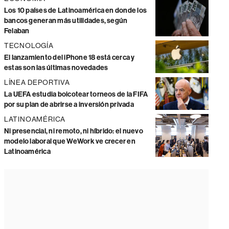
Los 10 países de Latinoamérica en donde los
bancos generan más utilidades, según
Felaban
TECNOLOGÍA
El lanzamiento del iPhone 18 está cerca y
estas son las últimas novedades
LÍNEA DEPORTIVA
La UEFA estudia boicotear torneos de la FIFA
por su plan de abrirse a inversión privada
LATINOAMÉRICA
Ni presencial, ni remoto, ni híbrido: el nuevo
modelo laboral que WeWork ve crecer en
Latinoamérica