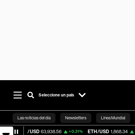
Seleccione un país
Las noticias del día
Newsletters
Línea Mundial
/USD
63,938.56
ETH/USD
1,868.34
Vis
+0.31%
+0.05%
Bloomberg 