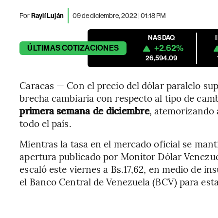
Por
Raylí Luján
09 de diciembre, 2022 | 01:18 PM
NASDAQ
+2.62%
ÚLTIMAS
COTIZACIONES
26,594.09
Caracas — Con el precio del dólar paralelo supe
brecha cambiaria con respecto al tipo de camb
primera semana de diciembre
, atemorizando
todo el país.
Mientras la tasa en el mercado oficial se manti
apertura publicado por Monitor Dólar Venezue
escaló este viernes a Bs.17,62, en medio de in
el Banco Central de Venezuela (BCV) para estab