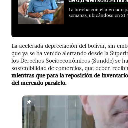
de 6,8% en solo 24 hor
La brecha con el mercado par
semanas, ubicándose en 21,
La acelerada depreciación del bolívar, sin emb
que ya se ha venido alertando desde la Super
los Derechos Socioeconómicos (Sundde) se ha
sostenibilidad de comercios, que deben recibi
mientras que para la reposición de inventarios
del mercado paralelo.