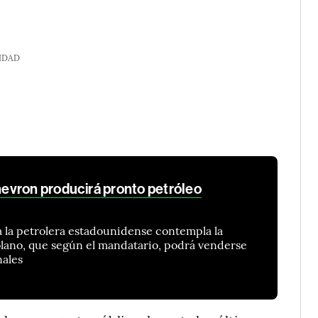
IDAD
evron producirá pronto petróleo
a la petrolera estadounidense contempla la
lano, que según el mandatario, podrá venderse
nales