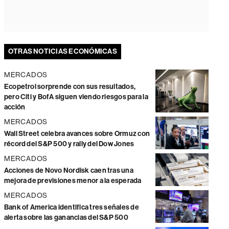
OTRAS NOTICIAS ECONÓMICAS
MERCADOS
Ecopetrol sorprende con sus resultados,
pero Citi y BofA siguen viendo riesgos para la
acción
MERCADOS
Wall Street celebra avances sobre Ormuz con
récord del S&P 500 y rally del Dow Jones
MERCADOS
Acciones de Novo Nordisk caen tras una
mejora de previsiones menor a la esperada
MERCADOS
Bank of America identifica tres señales de
alerta sobre las ganancias del S&P 500