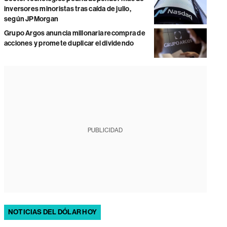
inversores minoristas tras caída de julio,
según JPMorgan
Grupo Argos anuncia millonaria recompra de
acciones y promete duplicar el dividendo
PUBLICIDAD
NOTICIAS DEL DÓLAR HOY