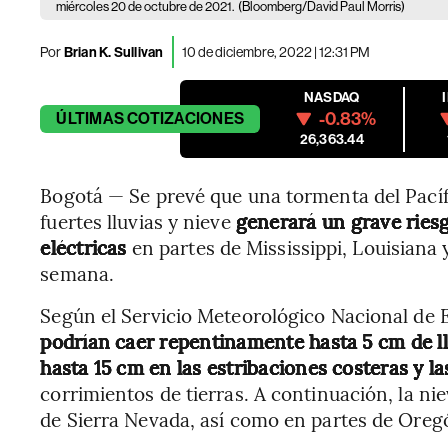
miércoles 20 de octubre de 2021.
(Bloomberg/David Paul Morris)
Por
Brian K. Sullivan
10 de diciembre, 2022 | 12:31 PM
NASDAQ
-0.83%
ÚLTIMAS
COTIZACIONES
26,363.44
Bogotá — Se prevé que una tormenta del Pacífi
fuertes lluvias y nieve
generará un grave riesg
eléctricas
en partes de Mississippi, Louisiana
semana.
Según el Servicio Meteorológico Nacional de 
podrían caer repentinamente hasta 5 cm de lluv
hasta 15 cm en las estribaciones costeras y 
corrimientos de tierras. A continuación, la nie
de Sierra Nevada, así como en partes de Ore