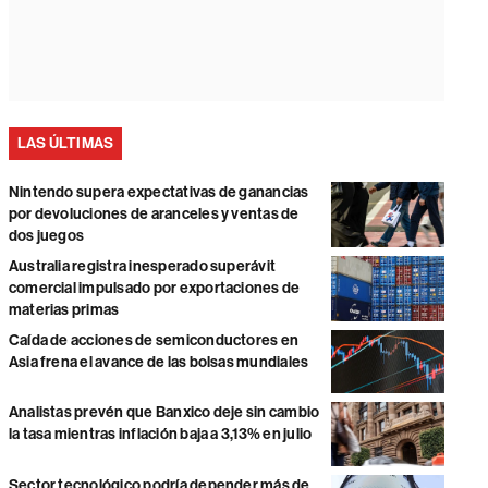
LAS ÚLTIMAS
Nintendo supera expectativas de ganancias
por devoluciones de aranceles y ventas de
dos juegos
Australia registra inesperado superávit
comercial impulsado por exportaciones de
materias primas
Caída de acciones de semiconductores en
Asia frena el avance de las bolsas mundiales
Analistas prevén que Banxico deje sin cambio
la tasa mientras inflación baja a 3,13% en julio
Sector tecnológico podría depender más de