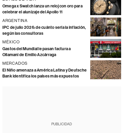
Omega x Swatch lanza un reloj con oro para
celebrar el alunizaje del Apollo 11
ARGENTINA
IPC de julio 2026: de cuánto sería la inflación,
según las consultoras
MÉXICO
Gastos del Mundial le pasan factura a
Ollamani de Emilio Azcárraga
MERCADOS
El Niño amenaza a América Latina y Deutsche
Bank identifica los países más expuestos
PUBLICIDAD