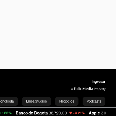
Ingresar
ecnología
Línea Studios
Negocios
Podcasts
nco de Bogota
38,720.00
Apple
310.94
-0.21%
+0.55%
English