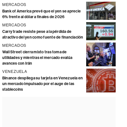
MERCADOS
Bank of America prevé que el yen se aprecie
6% frente al dólar a finales de 2026
MERCADOS
Carry trade resiste pese a la pérdida de
atractivo del yen como fuente de financiación
MERCADOS
Wall Street cierra mixto tras toma de
utilidades y mientras el mercado evalúa
avances con Irán
VENEZUELA
Binance despliega su tarjeta en Venezuela en
un mercado impulsado por el auge de las
stablecoins