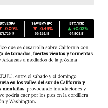
IBOVESPA
S&P/BMV IPC
BTC/USD
-0.09%
-0.46%
+0.03%
177,726.17
66,525.18
64,808.81
co que se desarrolla sobre California con
o de tornados, fuertes vientos y tormentas
 y Arkansas a mediados de la próxima
EE.UU., entre el sábado y el domingo
ia en los valles del sur de California y
las montañas
, provocando inundaciones y
ve podría caer por los pies en la cordillera
gón y Washington.