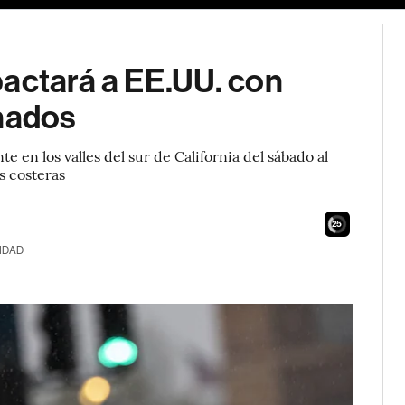
pactará a EE.UU. con
rnados
 en los valles del sur de California del sábado al
s costeras
23
IDAD