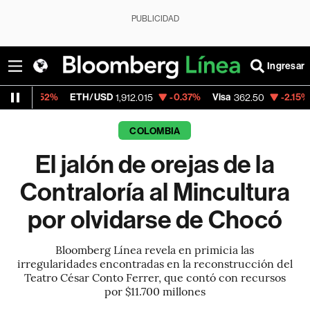
PUBLICIDAD
Ingresar
ETH/USD
-0.37%
Visa
-2.15%
MercadoLibre
1,912.015
362.50
COLOMBIA
El jalón de orejas de la
Contraloría al Mincultura
por olvidarse de Chocó
Bloomberg Línea revela en primicia las
irregularidades encontradas en la reconstrucción del
Teatro César Conto Ferrer, que contó con recursos
por $11.700 millones