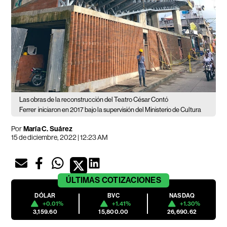
Las obras de la reconstrucción del Teatro César Contó
Ferrer
iniciaron en 2017 bajo la supervisión del Ministerio de Cultura
Por
María C. Suárez
15 de diciembre, 2022 | 12:23 AM
ÚLTIMAS
COTIZACIONES
DÓLAR
BVC
NASDAQ
+0.01%
+1.41%
+1.30%
3,159.60
15,800.00
26,690.62