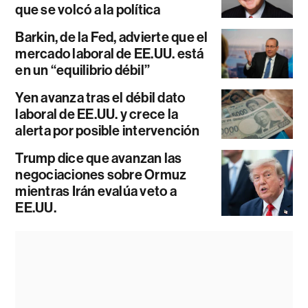
que se volcó a la política
Barkin, de la Fed, advierte que el
mercado laboral de EE.UU. está
en un “equilibrio débil”
Yen avanza tras el débil dato
laboral de EE.UU. y crece la
alerta por posible intervención
Trump dice que avanzan las
negociaciones sobre Ormuz
mientras Irán evalúa veto a
EE.UU.