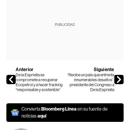
PUBLICIDAD
Anterior
Siguiente
De la Espriella se
“Recibe un país que enfrenta
compromete a recuperar
innumerables desafíos”:
Ecopetrol y a hacer fracking
presidente del Congreso a
“responsable y sostenible”
De la Espriella
Convierta
Bloomberg Línea
en su fuente de
noticias
aquí