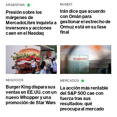
MUNDO
ARGENTINA
Irán dice que acuerdo
Presión sobre los
con Omán para
márgenes de
gestionar el estrecho de
MercadoLibre inquieta a
Ormuz está en su fase
inversores y acciones
final
caen en el Nasdaq
NEGOCIOS
MERCADOS
Burger King dispara sus
La acción más rentable
ventas en EE.UU. con un
del S&P 500 cae con
nuevo Whopper y una
fuerza tras sus
promoción de Star Wars
resultados: qué
preocupa al mercado