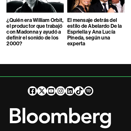
¿Quién era William Orbit,
El mensaje detrás del
el productor que trabajó
estilo de Abelardo De la
con Madonna y ayudó a
Espriella y Ana Lucía
definir el sonido de los
Pineda, según una
2000?
experta