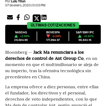
Por
Lulu Yilun
07 de enero, 2023 | 01:03 PM
ÚLTIMAS
COTIZACIONES
NASDAQ
IBOVESPA
S&P/BMV IPC
+2.59%
-0.06%
+0.20%
26,584.99
177,894.97
66,833.16
Bloomberg —
Jack Ma renunciará a los
derechos de control de Ant Group Co
, en un
momento en que el multimillonario se aleja de
su imperio, tras la ofensiva tecnológica sin
precedentes en China.
La empresa ofrece a diez personas, entre ellas
el fundador, los directivos y el personal,
derechos de voto independientes, con lo que
Ma deja de controlar Ant, según anunció el