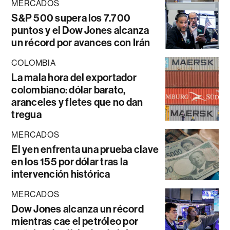
MERCADOS
S&P 500 supera los 7.700
puntos y el Dow Jones alcanza
un récord por avances con Irán
COLOMBIA
La mala hora del exportador
colombiano: dólar barato,
aranceles y fletes que no dan
tregua
MERCADOS
El yen enfrenta una prueba clave
en los 155 por dólar tras la
intervención histórica
MERCADOS
Dow Jones alcanza un récord
mientras cae el petróleo por