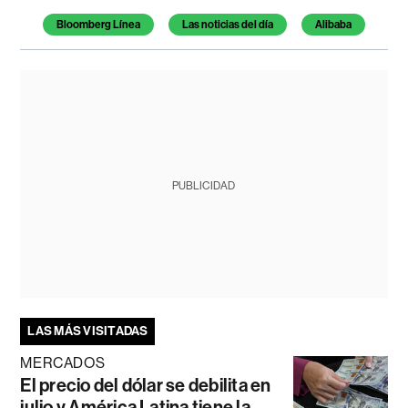
Temas de este artículo
Bloomberg Línea
Las noticias del día
Alibaba
PUBLICIDAD
LAS MÁS VISITADAS
MERCADOS
El precio del dólar se debilita en
julio y América Latina tiene la