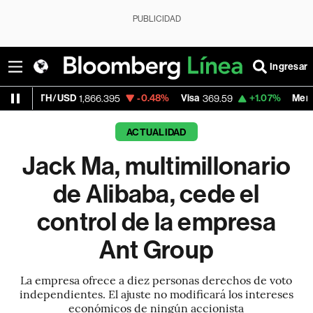
PUBLICIDAD
Ingresar
/USD
-0.48%
Visa
+1.07%
MercadoLibre
1,866.395
369.59
1,
ACTUALIDAD
Jack Ma, multimillonario
de Alibaba, cede el
control de la empresa
Ant Group
La empresa ofrece a diez personas derechos de voto
independientes. El ajuste no modificará los intereses
económicos de ningún accionista