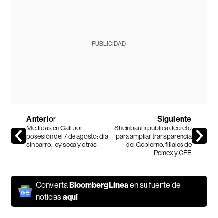
PUBLICIDAD
Anterior
Siguiente
Medidas en Cali por
Sheinbaum publica decreto
posesión del 7 de agosto: día
para ampliar transparencia
sin carro, ley seca y otras
del Gobierno, filiales de
Pemex y CFE
Convierta
Bloomberg Línea
en su fuente de
noticias
aquí