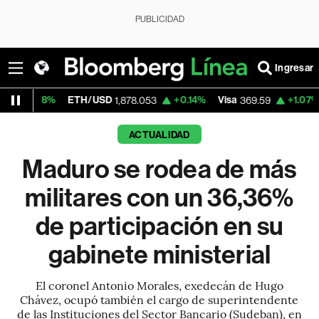
PUBLICIDAD
Ingresar
%
ETH/USD
+0.14%
Visa
+1.07%
Mercado
1,878.053
369.59
ACTUALIDAD
Maduro se rodea de más
militares con un 36,36%
de participación en su
gabinete ministerial
El coronel Antonio Morales, exedecán de Hugo
Chávez, ocupó también el cargo de superintendente
de las Instituciones del Sector Bancario (Sudeban), en