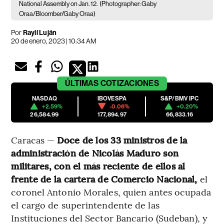
National Assembly on Jan. 12.
(Photographer: Gaby
Oraa/Bloomber/Gaby Oraa)
Por
Raylí Luján
20 de enero, 2023 | 10:34 AM
ÚLTIMAS
COTIZACIONES
NASDAQ
IBOVESPA
S&P/BMV IPC
+2.59%
-0.06%
+0.20%
26,584.99
177,894.97
66,833.16
Caracas —
Doce de los 33 ministros de la
administración de Nicolás Maduro son
militares, con el más reciente de ellos al
frente de la cartera de Comercio Nacional,
el
coronel Antonio Morales, quien antes ocupada
el cargo de superintendente de las
Instituciones del Sector Bancario (Sudeban), y