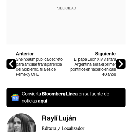
PUBLICIDAD
Anterior
Siguiente
Sheinbaum publica decreto
El papa León XIV visitará
para ampliar transparencia
Argentina: será el primer
del Gobierno, filiales de
pontífice en hacerlo en casi
Pemex y CFE
40 años
Convierta
Bloomberg Línea
en su fuente de
noticias
aquí
Raylí Luján
Editora / Localizador