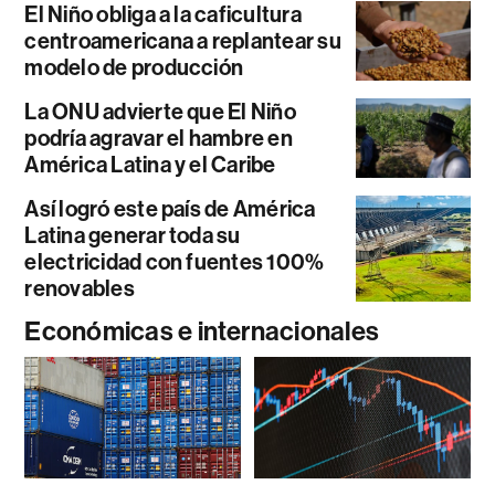
El Niño obliga a la caficultura
centroamericana a replantear su
modelo de producción
La ONU advierte que El Niño
podría agravar el hambre en
América Latina y el Caribe
Así logró este país de América
Latina generar toda su
electricidad con fuentes 100%
renovables
Económicas e internacionales