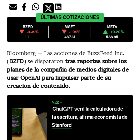
ÚLTIMAS
COTIZACIONES
BZFD
MSFT
META
-9.39%
-1.09%
+0.20%
1.11
487.31
588.85
Bloomberg — Las acciones de BuzzFeed Inc.
(
) se dispararon
tras reportes sobre los
BZFD
planes de la compañía de medios digitales de
usar OpenAI para impulsar parte de su
creación de contenido.
VER +
ChatGPT será la calculadora de
la escritura, afirma economista de
Stanford