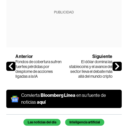
PUBLICIDAD
Anterior
Siguiente
Fondos de cobertura sufren
El dólar domina las
fuertes pérdidas por
stablecoins y el avance del
desplome de acciones
sector lleva el debate más
ligadas a la IA
allá del mundo cripto
Convierta
Bloomberg Línea
en su fuente de
noticias
aquí
Temas de este artículo
Las noticias del día
Inteligencia artificial