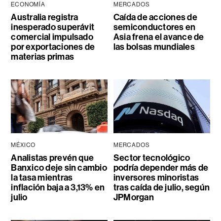
ECONOMÍA
MERCADOS
Australia registra
Caída de acciones de
inesperado superávit
semiconductores en
comercial impulsado
Asia frena el avance de
por exportaciones de
las bolsas mundiales
materias primas
MÉXICO
MERCADOS
Analistas prevén que
Sector tecnológico
Banxico deje sin cambio
podría depender más de
la tasa mientras
inversores minoristas
inflación baja a 3,13% en
tras caída de julio, según
julio
JPMorgan