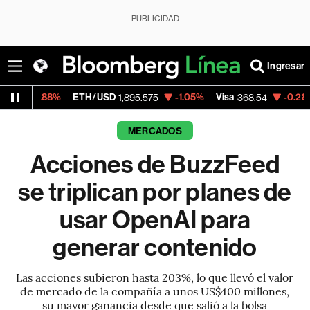
PUBLICIDAD
Ingresar
%
ETH/USD
-1.05%
Visa
-0.28%
MercadoL
1,895.575
368.54
MERCADOS
Acciones de BuzzFeed
se triplican por planes de
usar OpenAI para
generar contenido
Las acciones subieron hasta 203%, lo que llevó el valor
de mercado de la compañía a unos US$400 millones,
su mayor ganancia desde que salió a la bolsa