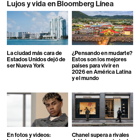
Lujos y vida en Bloomberg Línea
La ciudad más cara de
¿Pensando en mudarte?
Estados Unidos dejó de
Estos son los mejores
ser Nueva York
países para vivir en
2026 en América Latina
y el mundo
En fotos y videos:
Chanel supera a rivales