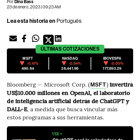
Por
Dina Bass
23 de enero, 2023 | 09:23 AM
Lea esta historia en
Portugués
ÚLTIMAS
COTIZACIONES
MSFT
NASDAQ
IBOVESPA
-0.41%
-0.54%
-0.00%
490.64
26,441.96
177,893.29
Bloomberg — Microsoft Corp. (
)
invertirá
MSFT
US$10.000 millones en OpenAI, el laboratorio
de inteligencia artificial detrás de ChatGPT y
DALL-E
, a medida que busca vincular más
estos programas a sus herramientas.
VER +