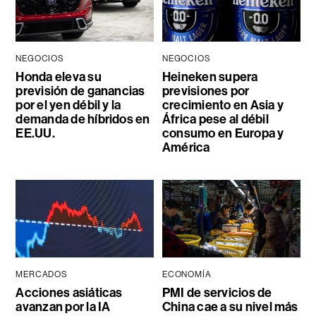
NEGOCIOS
NEGOCIOS
Honda eleva su
Heineken supera
previsión de ganancias
previsiones por
por el yen débil y la
crecimiento en Asia y
demanda de híbridos en
África pese al débil
EE.UU.
consumo en Europa y
América
MERCADOS
ECONOMÍA
Acciones asiáticas
PMI de servicios de
avanzan por la IA
China cae a su nivel más