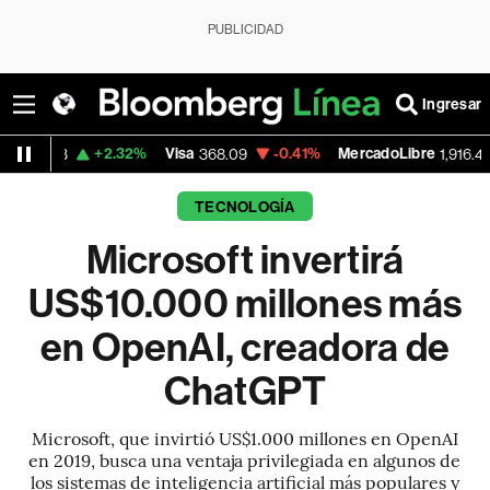
PUBLICIDAD
Ingresar
+2.32%
Visa
-0.41%
MercadoLibre
+1.40%
368.09
1,916.47
TECNOLOGÍA
Microsoft invertirá
US$10.000 millones más
en OpenAI, creadora de
ChatGPT
Microsoft, que invirtió US$1.000 millones en OpenAI
en 2019, busca una ventaja privilegiada en algunos de
los sistemas de inteligencia artificial más populares y