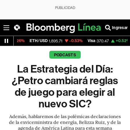
PUBLICIDAD
Ingresar
6%
ETH/USD
-0.53%
Visa
+0.52%
Mercado
1,895.71
370.47
PODCASTS
La Estrategia del Día:
¿Petro cambiará reglas
de juego para elegir al
nuevo SIC?
Además, hablaremos de las polémicas declaraciones
de la exviceministra de energía, Belizza Ruiz, y de la
agenda de América Latina para esta semana