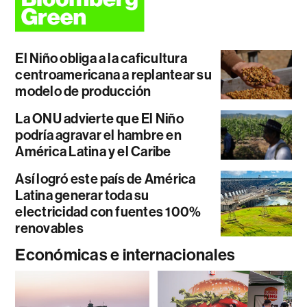
El Niño obliga a la caficultura
centroamericana a replantear su
modelo de producción
La ONU advierte que El Niño
podría agravar el hambre en
América Latina y el Caribe
Así logró este país de América
Latina generar toda su
electricidad con fuentes 100%
renovables
Económicas e internacionales