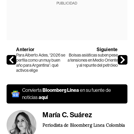
PUBLICIDAD
Anterior
Siguiente
Para Alberto Ades, “2026 se
Bolsas asiáticas suben pese
perfila como un muy buen
a tensiones en Medio Oriente
año para Argentina”: qué
y al repunte del petróleo
activos elige
Convierta
Bloomberg Línea
en su fuente de
noticias
aquí
María C. Suárez
Periodista de Bloomberg Línea Colombia