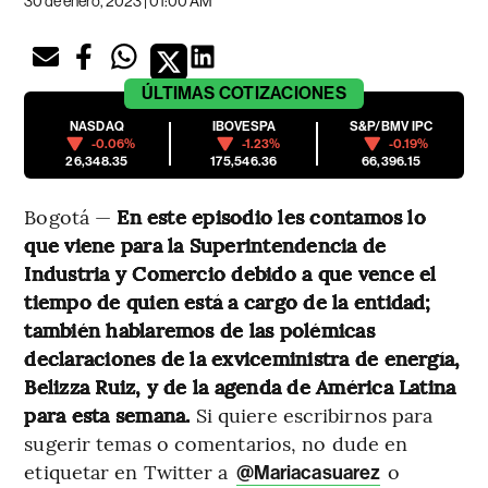
30 de enero, 2023 | 01:00 AM
ÚLTIMAS
COTIZACIONES
NASDAQ
IBOVESPA
S&P/BMV IPC
-0.06%
-1.23%
-0.19%
26,348.35
175,546.36
66,396.15
Bogotá —
En este episodio les contamos lo
que viene para la Superintendencia de
Industria y Comercio debido a que vence el
tiempo de quien está a cargo de la entidad;
también hablaremos de las polémicas
declaraciones de la exviceministra de energía,
Belizza Ruiz, y de la agenda de América Latina
para esta semana.
Si quiere escribirnos para
sugerir temas o comentarios, no dude en
etiquetar en Twitter a
o
@Mariacasuarez