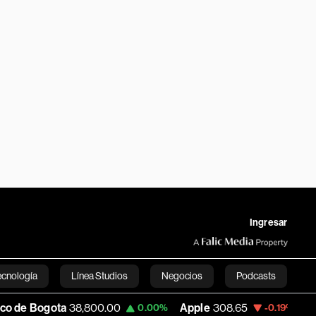
Ingresar
ecnología
Línea Studios
Negocios
Podcasts
ota
38,800.00
Apple
308.65
USD COP
3
0.00%
-0.19%
English