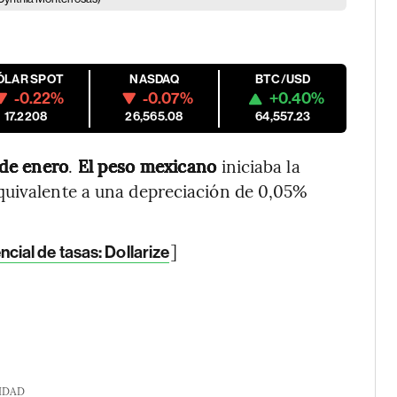
ÓLAR SPOT
NASDAQ
BTC/USD
-0.22%
-0.07%
+0.40%
17.2208
26,565.08
64,557.23
de enero
.
El peso mexicano
iniciaba la
quivalente a una depreciación de 0,05%
]
encial de tasas: Dollarize
IDAD