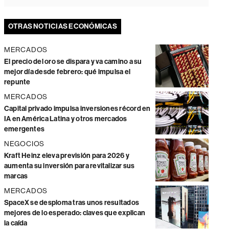
OTRAS NOTICIAS ECONÓMICAS
MERCADOS
El precio del oro se dispara y va camino a su
mejor día desde febrero: qué impulsa el
repunte
MERCADOS
Capital privado impulsa inversiones récord en
IA en América Latina y otros mercados
emergentes
NEGOCIOS
Kraft Heinz eleva previsión para 2026 y
aumenta su inversión para revitalizar sus
marcas
MERCADOS
SpaceX se desploma tras unos resultados
mejores de lo esperado: claves que explican
la caída