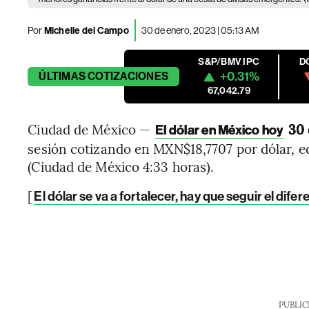
Por
Michelle del Campo
30 de enero, 2023 | 05:13 AM
S&P/BMV IPC
D
+0.31%
ÚLTIMAS
COTIZACIONES
67,042.79
Ciudad de México —
30 
El dólar en México hoy
sesión cotizando en MXN$18,7707 por dólar, e
(Ciudad de México 4:33 horas).
[
El dólar se va a fortalecer, hay que seguir el difer
PUBLIC