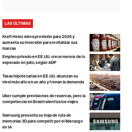
LAS ÚLTIMAS
Kraft Heinz eleva previsión para 2026 y
aumenta su inversión para revitalizar sus
marcas
Empleo privado en EE.UU. crece menos de lo
esperado en julio, según ADP
Tasas hipotecarias en EE.UU. alcanzan su
nivel más alto en un año y frenan la demanda
Uber cumple previsiones de reservas, pero la
competencia en Brasil ralentiza los viajes
Samsung presenta su hoja de ruta de
memorias 3D para competir por el liderazgo
en IA