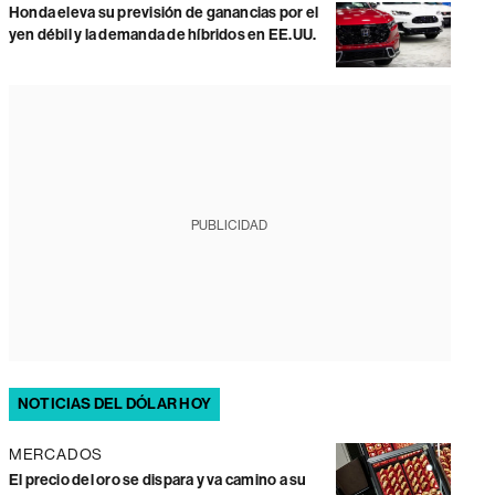
Honda eleva su previsión de ganancias por el
yen débil y la demanda de híbridos en EE.UU.
PUBLICIDAD
NOTICIAS DEL DÓLAR HOY
MERCADOS
El precio del oro se dispara y va camino a su