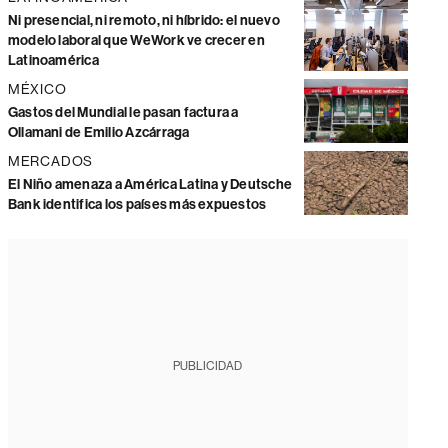
Ni presencial, ni remoto, ni híbrido: el nuevo
modelo laboral que WeWork ve crecer en
Latinoamérica
MÉXICO
Gastos del Mundial le pasan factura a
Ollamani de Emilio Azcárraga
MERCADOS
El Niño amenaza a América Latina y Deutsche
Bank identifica los países más expuestos
PUBLICIDAD