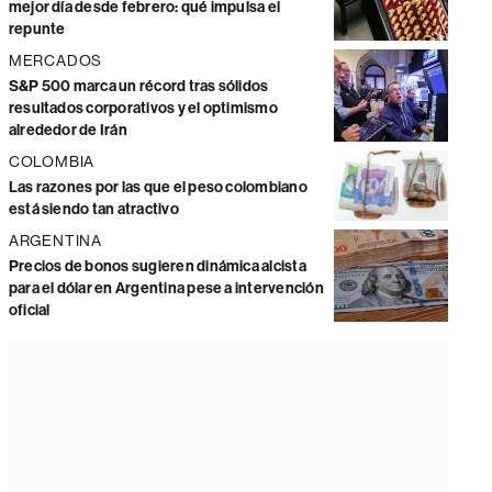
mejor día desde febrero: qué impulsa el
repunte
MERCADOS
S&P 500 marca un récord tras sólidos
resultados corporativos y el optimismo
alrededor de Irán
COLOMBIA
Las razones por las que el peso colombiano
está siendo tan atractivo
ARGENTINA
Precios de bonos sugieren dinámica alcista
para el dólar en Argentina pese a intervención
oficial