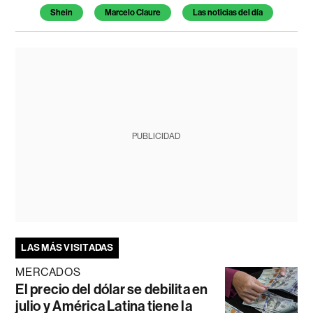
Temas de este artículo
Shein
Marcelo Claure
Las noticias del día
PUBLICIDAD
LAS MÁS VISITADAS
MERCADOS
El precio del dólar se debilita en
julio y América Latina tiene la