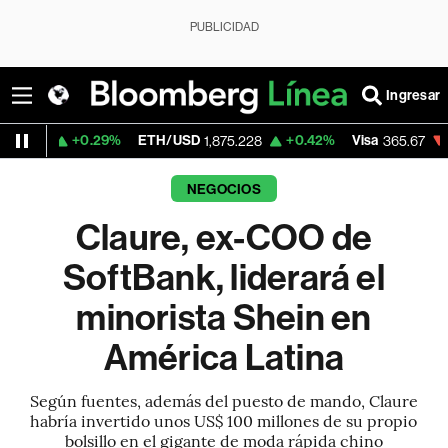
PUBLICIDAD
Ingresar
+0.29%
ETH/USD
+0.42%
Visa
-0.13%
Me
1,875.228
365.67
NEGOCIOS
Claure, ex-COO de
SoftBank, liderará el
minorista Shein en
América Latina
Según fuentes, además del puesto de mando, Claure
habría invertido unos US$ 100 millones de su propio
bolsillo en el gigante de moda rápida chino