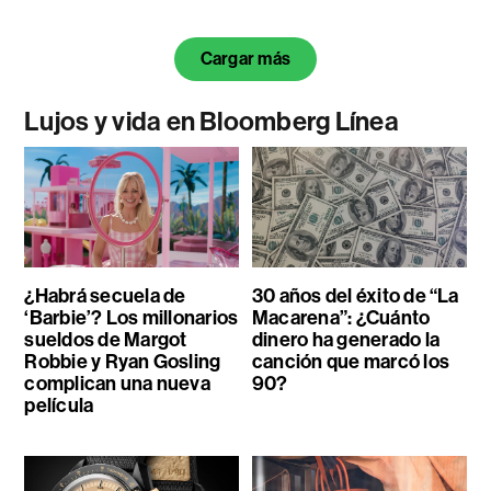
Cargar más
Lujos y vida en Bloomberg Línea
¿Habrá secuela de
30 años del éxito de “La
‘Barbie’? Los millonarios
Macarena”: ¿Cuánto
sueldos de Margot
dinero ha generado la
Robbie y Ryan Gosling
canción que marcó los
complican una nueva
90?
película