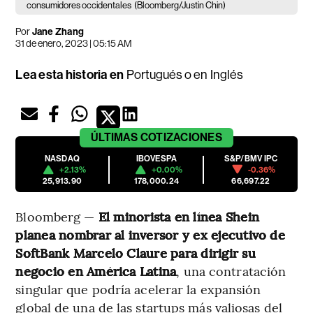
consumidores occidentales
(Bloomberg/Justin Chin)
Por
Jane Zhang
31 de enero, 2023 | 05:15 AM
Lea esta historia en
Portugués
o en
Inglés
ÚLTIMAS
COTIZACIONES
NASDAQ
IBOVESPA
S&P/BMV IPC
+2.13%
+0.00%
-0.36%
25,913.90
178,000.24
66,697.22
Bloomberg —
El minorista en línea Shein
planea nombrar al inversor y ex ejecutivo de
SoftBank Marcelo Claure para dirigir su
negocio en América Latina
, una contratación
singular que podría acelerar la expansión
global de una de las startups más valiosas del