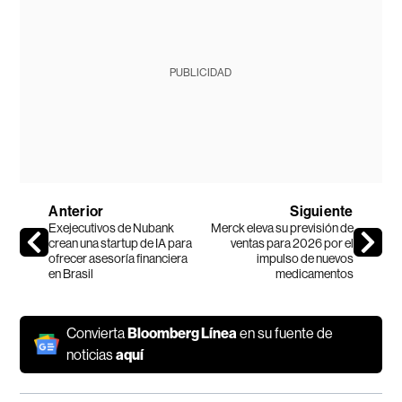
PUBLICIDAD
Anterior
Siguiente
Exejecutivos de Nubank
Merck eleva su previsión de
crean una startup de IA para
ventas para 2026 por el
ofrecer asesoría financiera
impulso de nuevos
en Brasil
medicamentos
Convierta
Bloomberg Línea
en su fuente de
noticias
aquí