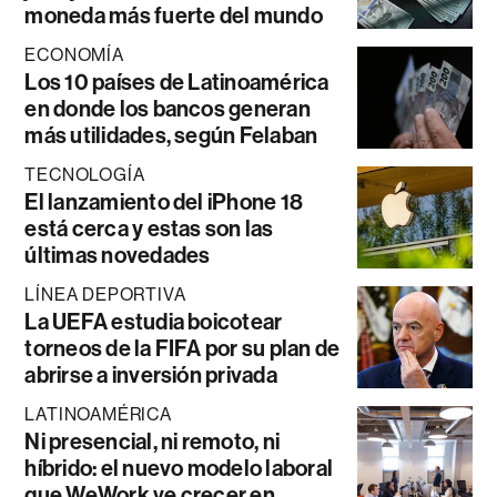
moneda más fuerte del mundo
ECONOMÍA
Los 10 países de Latinoamérica
en donde los bancos generan
más utilidades, según Felaban
TECNOLOGÍA
El lanzamiento del iPhone 18
está cerca y estas son las
últimas novedades
LÍNEA DEPORTIVA
La UEFA estudia boicotear
torneos de la FIFA por su plan de
abrirse a inversión privada
LATINOAMÉRICA
Ni presencial, ni remoto, ni
híbrido: el nuevo modelo laboral
que WeWork ve crecer en