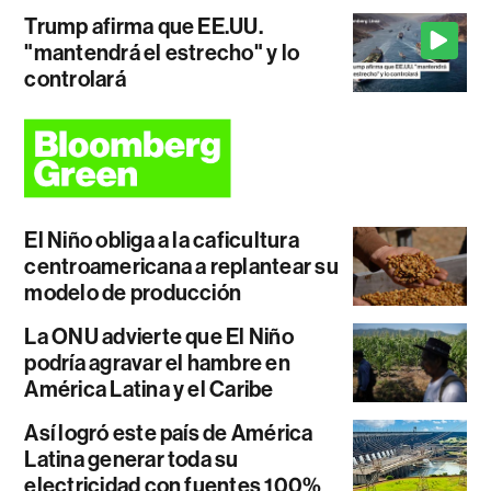
Trump afirma que EE.UU.
"mantendrá el estrecho" y lo
controlará
El Niño obliga a la caficultura
centroamericana a replantear su
modelo de producción
La ONU advierte que El Niño
podría agravar el hambre en
América Latina y el Caribe
Así logró este país de América
Latina generar toda su
electricidad con fuentes 100%