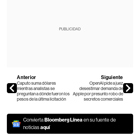
PUBLICIDAD
Anterior
Siguiente
Caputo suma dólares
OpenAI pide a juez
mientras analistas se
desestimar demanda de
preguntan a dónde fueron los
Apple por presunto robo de
pesos de la última licitación
secretos comerciales
Convierta
Bloomberg Línea
en su fuente de
noticias
aquí