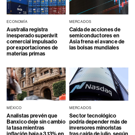
ECONOMÍA
MERCADOS
Australia registra
Caída de acciones de
inesperado superávit
semiconductores en
comercial impulsado
Asia frena el avance de
por exportaciones de
las bolsas mundiales
materias primas
MÉXICO
MERCADOS
Analistas prevén que
Sector tecnológico
Banxico deje sin cambio
podría depender más de
la tasa mientras
inversores minoristas
inflación baja a 3,13% en
tras caída de julio, según