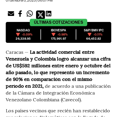
01 de febrero, 2023 | 06:07 PM
ÚLTIMAS
COTIZACIONES
NASDAQ
IBOVESPA
S&P/BMV IPC
-0.09%
-0.98%
-0.11%
26,338.95
175,991.97
66,452.82
Caracas —
La actividad comercial entre
Venezuela y Colombia logró alcanzar una cifra
de US$592 millones entre enero y octubre del
año pasado, lo que representó un incremento
de 90% en comparación con el mismo
período en 2021,
de acuerdo a una publicación
de la Cámara de Integración Económica
Venezolano Colombiana (Cavecol).
Los países vecinos que recién han restablecido