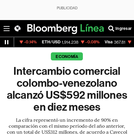
PUBLICIDAD
Ingresar
-0.14%
ETH/USD
-0.08%
Visa
-0.20%
Me
1,914.238
367.81
ECONOMÍA
Intercambio comercial
colombo-venezolano
alcanzó US$592 millones
en diez meses
La cifra representó un incremento de 90% en
comparación con el mismo período del año anterior,
con un total de US$312 millones, de acuerdo a Cavecol