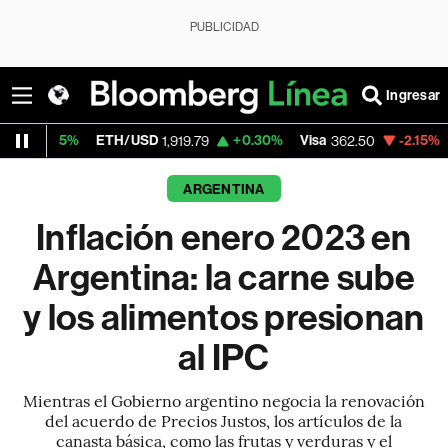
PUBLICIDAD
Ingresar
ETH/USD
+0.30%
Visa
-2.15%
MercadoLib
1,919.79
362.50
ARGENTINA
Inflación enero 2023 en
Argentina: la carne sube
y los alimentos presionan
al IPC
Mientras el Gobierno argentino negocia la renovación
del acuerdo de Precios Justos, los artículos de la
canasta básica, como las frutas y verduras y el