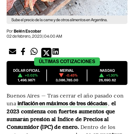
Sube el precio de la carne y de otros alimentos en Argentina.
Por
Belén Escobar
02 de febrero, 2023 | 04:00 AM
ÚLTIMAS
COTIZACIONES
DÓLAR OFICIAL
MERVAL
NASDAQ
+0.02%
-0.45%
+1.30%
1,498.9871
3,086,785.00
26,690.62
Buenos Aires — Tras cerrar el año pasado con
una
,
el
inflación en máximos de tres décadas
2023 comienza con fuertes aumentos que
sumarán presión al Índice de Precios al
Consumidor (IPC) de enero.
Dentro de los