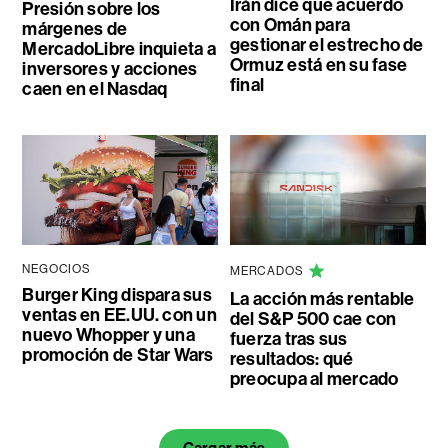
Irán dice que acuerdo
Presión sobre los
con Omán para
márgenes de
gestionar el estrecho de
MercadoLibre inquieta a
Ormuz está en su fase
inversores y acciones
final
caen en el Nasdaq
NEGOCIOS
MERCADOS
Burger King dispara sus
La acción más rentable
ventas en EE.UU. con un
del S&P 500 cae con
nuevo Whopper y una
fuerza tras sus
promoción de Star Wars
resultados: qué
preocupa al mercado