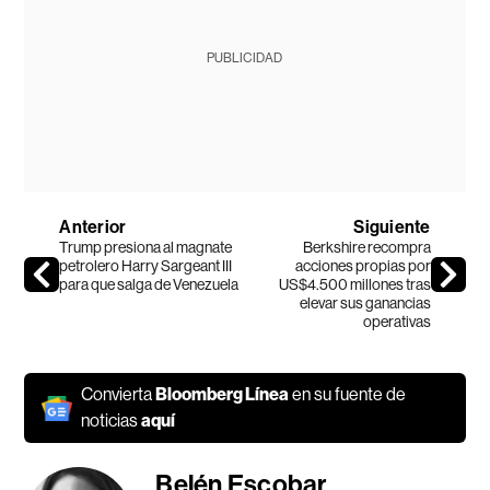
PUBLICIDAD
Anterior
Siguiente
Trump presiona al magnate
Berkshire recompra
petrolero Harry Sargeant III
acciones propias por
para que salga de Venezuela
US$4.500 millones tras
elevar sus ganancias
operativas
Convierta
Bloomberg Línea
en su fuente de
noticias
aquí
Belén Escobar