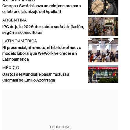
Omega x Swatch lanza un reloj con oro para
celebrar el alunizaje del Apollo 11
ARGENTINA
IPC de julio 2026: de cuánto sería la inflación,
según las consultoras
LATINOAMÉRICA
Ni presencial, ni remoto, ni híbrido: el nuevo
modelo laboral que WeWork ve crecer en
Latinoamérica
MÉXICO
Gastos del Mundial le pasan factura a
Ollamani de Emilio Azcárraga
PUBLICIDAD