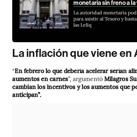
monetaria sin freno a la 
La autoridad monetaria podr
para asistir al Tesoro y hast
las Leliq
La inflación que viene en
“
En febrero lo que debería acelerar serían al
aumentos en carnes
”, argumentó
Milagros Su
cambian los incentivos y los aumentos que p
anticipan”.