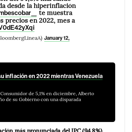
ada desde la hiperinflación
te muestra
mbescobar__
s precios en 2022, mes a
m/V0dE42yXqi
BloombergLineaA)
January 12,
su inflación en 2022 mientras Venezuela
l Consumidor de 5,1% en diciembre, Alberto
año de su Gobierno con una disparada
iación más pronunciada del IPC (94,8%)