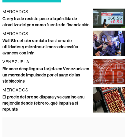
MERCADOS
Carry trade resiste pese a la pérdida de
atractivo del yen como fuente de financiación
MERCADOS
Wall Street cierra mixto tras toma de
utilidades y mientras el mercado evalúa
avances con Irán
VENEZUELA
Binance despliega su tarjeta en Venezuela en
un mercado impulsado por el auge de las
stablecoins
MERCADOS
El precio del oro se dispara y va camino a su
mejor día desde febrero: qué impulsa el
repunte