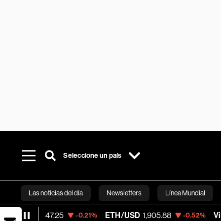
Seleccione un país
Las noticias del día
Newsletters
Línea Mundial
,647.25
ETH/USD
1,905.88
Visa
368.54
-0.21%
-0.52%
Bloomberg 