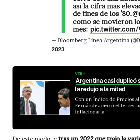
así la cifra más elev
de fines de los ’80.
@
como se movieron lo
mes:
pic.twitter.co
— Bloomberg Línea Argentina (@
2023
VER +
Argentina casi duplicó 
la redujo a la mitad
Con un Índice de Precios a
Fernández cerró el tercer 
inflacionaria
De este modo, y
tras un 2022 que trajo la var