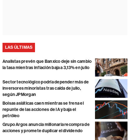
LAS ÚLTIMAS
Analistas prevén que Banxico deje sin cambio
la tasa mientras inflación baja a 3,13% en julio
Sector tecnológico podría depender más de
inversores minoristas tras caída de julio,
según JPMorgan
Bolsas asiáticas caen mientras se frena el
repunte de las acciones de IA y baja el
petróleo
Grupo Argos anuncia millonaria recompra de
acciones y promete duplicar el dividendo