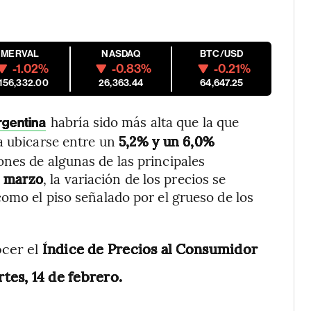
MERVAL
NASDAQ
BTC/USD
-1.02%
-0.83%
-0.21%
,156,332.00
26,363.44
64,647.25
habría sido más alta que la que
rgentina
ía ubicarse entre un
5,2% y un 6,0%
ones de algunas de las principales
y
marzo
, la variación de los precios se
como el piso señalado por el grueso de los
cer el
Índice de Precios al Consumidor
tes, 14 de febrero.