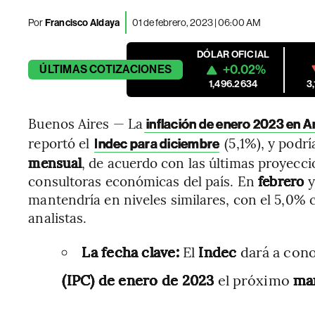
Por
Francisco Aldaya
01 de febrero, 2023 | 06:00 AM
DÓLAR OFICIAL
+0.02%
ÚLTIMAS
COTIZACIONES
1,496.2634
3
Buenos Aires — La
inflación de enero 2023 en A
reportó el
(5,1%), y podr
Indec para diciembre
mensual
, de acuerdo con las últimas proyecci
consultoras económicas del país. En
febrero
mantendría en niveles similares, con el 5,0% 
analistas.
La fecha clave:
El
Indec
dará a cono
(IPC)
de enero de 2023
el próximo
mar