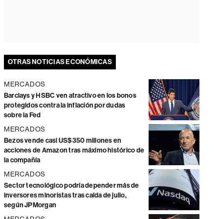
OTRAS NOTICIAS ECONÓMICAS
MERCADOS
Barclays y HSBC ven atractivo en los bonos
protegidos contra la inflación por dudas
sobre la Fed
MERCADOS
Bezos vende casi US$350 millones en
acciones de Amazon tras máximo histórico de
la compañía
MERCADOS
Sector tecnológico podría depender más de
inversores minoristas tras caída de julio,
según JPMorgan
MERCADOS