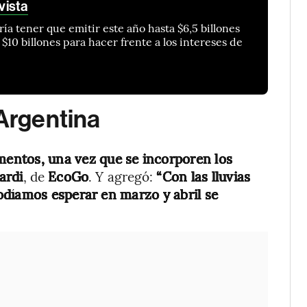
vista
ía tener que emitir este año hasta $6,5 billones
a $10 billones para hacer frente a los intereses de
 Argentina
imentos, una vez que se incorporen los
ardi
, de
EcoGo
. Y agregó:
“Con las lluvias
odíamos esperar en marzo y abril se