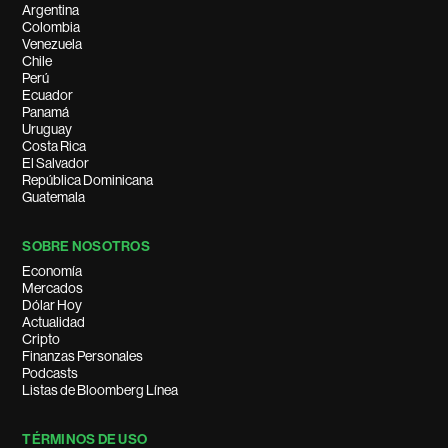
Argentina
Colombia
Venezuela
Chile
Perú
Ecuador
Panamá
Uruguay
Costa Rica
El Salvador
República Dominicana
Guatemala
SOBRE NOSOTROS
Economía
Mercados
Dólar Hoy
Actualidad
Cripto
Finanzas Personales
Podcasts
Listas de Bloomberg Línea
TÉRMINOS DE USO