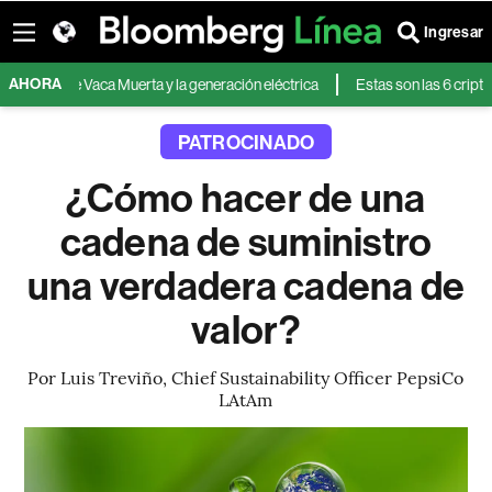
Ingresar
AHORA
mano de Vaca Muerta y la generación eléctrica
Estas son las 6 criptomon
PATROCINADO
¿Cómo hacer de una
cadena de suministro
una verdadera cadena de
valor?
Por Luis Treviño, Chief Sustainability Officer PepsiCo
LAtAm