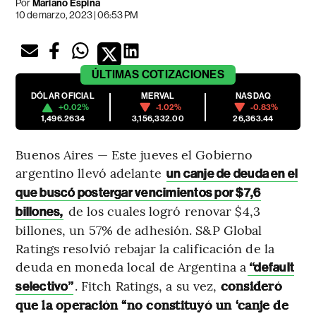
Por
Mariano Espina
10 de marzo, 2023 | 06:53 PM
ÚLTIMAS
COTIZACIONES
DÓLAR OFICIAL
MERVAL
NASDAQ
+0.02%
-1.02%
-0.83%
1,496.2634
3,156,332.00
26,363.44
Buenos Aires — Este jueves el Gobierno
argentino llevó adelante
un canje de deuda en el
que buscó postergar vencimientos por $7,6
de los cuales logró renovar $4,3
billones,
billones, un 57% de adhesión. S&P Global
Ratings resolvió rebajar la calificación de la
deuda en moneda local de Argentina a
“default
. Fitch Ratings, a su vez,
consideró
selectivo”
que la operación “no constituyó un ‘canje de