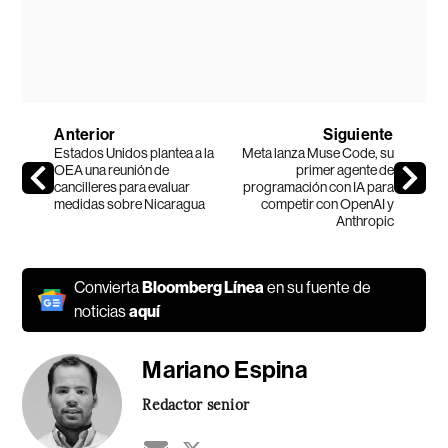
Anterior
Siguiente
Estados Unidos plantea a la
Meta lanza Muse Code, su
OEA una reunión de
primer agente de
cancilleres para evaluar
programación con IA para
medidas sobre Nicaragua
competir con OpenAI y
Anthropic
Convierta
Bloomberg Línea
en su fuente de
noticias
aquí
Mariano Espina
Redactor senior