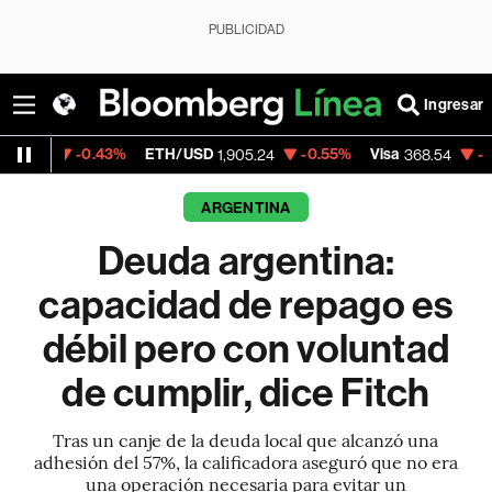
PUBLICIDAD
Ingresar
0.43%
ETH/USD
-0.55%
Visa
-0.28%
Merc
1,905.24
368.54
ARGENTINA
Deuda argentina:
capacidad de repago es
débil pero con voluntad
de cumplir, dice Fitch
Tras un canje de la deuda local que alcanzó una
adhesión del 57%, la calificadora aseguró que no era
una operación necesaria para evitar un