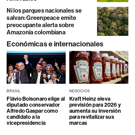
Ni los parques nacionales se
salvan: Greenpeace emite
preocupante alerta sobre
Amazonía colombiana
Económicas e internacionales
BRASIL
NEGOCIOS
Flávio Bolsonaro elige al
Kraft Heinz eleva
diputado conservador
previsión para 2026 y
Alfredo Gaspar como
aumenta su inversión
candidato a la
para revitalizar sus
vicepresidencia
marcas