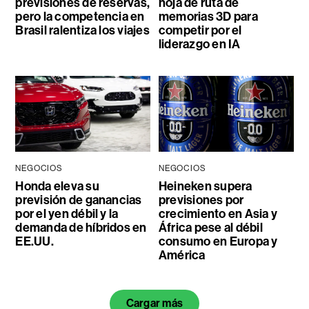
previsiones de reservas,
hoja de ruta de
pero la competencia en
memorias 3D para
Brasil ralentiza los viajes
competir por el
liderazgo en IA
NEGOCIOS
NEGOCIOS
Honda eleva su
Heineken supera
previsión de ganancias
previsiones por
por el yen débil y la
crecimiento en Asia y
demanda de híbridos en
África pese al débil
EE.UU.
consumo en Europa y
América
Cargar más