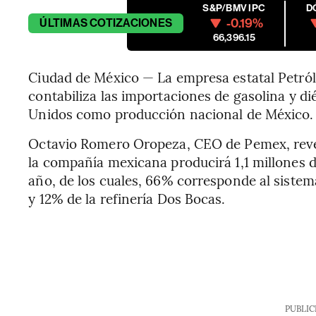
S&P/BMV IPC
D
-0.19%
ÚLTIMAS
COTIZACIONES
66,396.15
Ciudad de México — La empresa estatal Petr
contabiliza las importaciones de gasolina y di
Unidos como producción nacional de México.
Octavio Romero Oropeza, CEO de Pemex, reve
la compañía mexicana producirá 1,1 millones de
año, de los cuales, 66% corresponde al sistem
y 12% de la refinería Dos Bocas.
PUBLIC