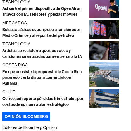
TECNOLOGÍA
Así será el primer dispositivo de OpenAI: un
altavoz con IA, sensores y piezas móviles
MERCADOS
Bolsas asiáticas suben pese a tensiones en
Medio Oriente y al repunte del petróleo
TECNOLOGÍA
Artistas se resisten a que sus voces y
canciones sean usadas para entrenar a la IA
COSTA RICA
En qué consiste la propuesta de Costa Rica
para resolver la disputa comercial con
Panamá
CHILE
Cencosud reporta pérdidas trimestrales por
costos de su nuevo plan estratégico
OPINIÓN BLOOMBERG
Editores de Bloomberg Opinion