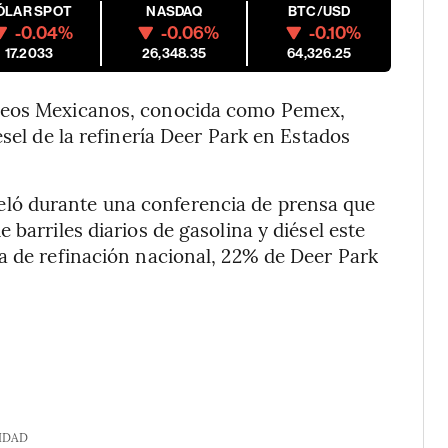
ÓLAR SPOT
NASDAQ
BTC/USD
-0.04%
-0.06%
-0.10%
17.2033
26,348.35
64,326.25
óleos Mexicanos, conocida como Pemex,
ésel de la refinería Deer Park en Estados
ló durante una conferencia de prensa que
 barriles diarios de gasolina y diésel este
a de refinación nacional, 22% de Deer Park
IDAD