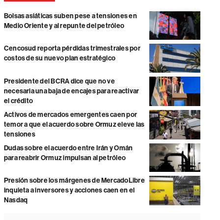
Bolsas asiáticas suben pese a tensiones en
Medio Oriente y al repunte del petróleo
Cencosud reporta pérdidas trimestrales por
costos de su nuevo plan estratégico
Presidente del BCRA dice que no ve
necesaria una baja de encajes para reactivar
el crédito
Activos de mercados emergentes caen por
temor a que el acuerdo sobre Ormuz eleve las
tensiones
Dudas sobre el acuerdo entre Irán y Omán
para reabrir Ormuz impulsan al petróleo
Presión sobre los márgenes de MercadoLibre
inquieta a inversores y acciones caen en el
Nasdaq