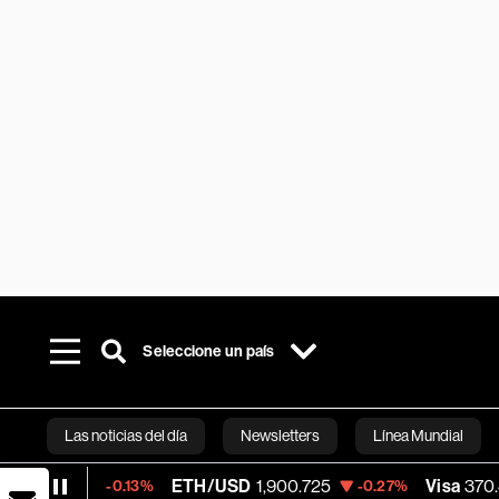
Seleccione un país
Las noticias del día
Newsletters
Línea Mundial
ETH/USD
1,900.725
Visa
370.47
-0.13%
-0.27%
+0.52
Bloomberg 