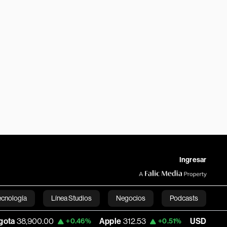
Ingresar
ecnología
Línea Studios
Negocios
Podcasts
.00
Apple
312.53
USD COP
3,159.39
+0.46%
+0.51%
English