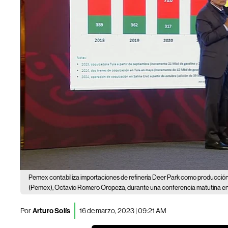
Pemex contabiliza importaciones de refinería Deer Park como producció
(Pemex), Octavio Romero Oropeza, durante una conferencia matutina en 
Por
Arturo Solís
16 de marzo, 2023 | 09:21 AM