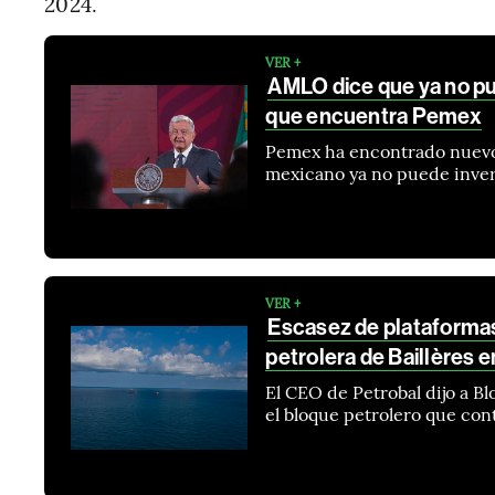
2024.
VER +
AMLO dice que ya no pue
que encuentra Pemex
Pemex ha encontrado nuevos
mexicano ya no puede inver
VER +
Escasez de plataformas
petrolera de Baillères 
El CEO de Petrobal dijo a B
el bloque petrolero que con