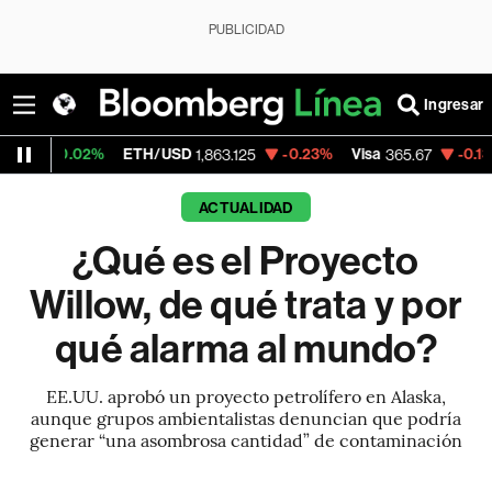
PUBLICIDAD
Ingresar
ETH/USD
-0.23%
Visa
-0.13%
MercadoLi
1,863.125
365.67
ACTUALIDAD
¿Qué es el Proyecto
Willow, de qué trata y por
qué alarma al mundo?
EE.UU. aprobó un proyecto petrolífero en Alaska,
aunque grupos ambientalistas denuncian que podría
generar “una asombrosa cantidad” de contaminación