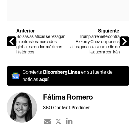
Anterior
Siguiente
Bolsas asiáticas se rezagan
Trump arremete contra
mientras los mercados
Exxon y Chevron por sus
globales rondan máximos
altas ganancias en medio de
históricos
la guerra con Irán
Convierta
Bloomberg Línea
en su fuente de
noticias
aquí
Fátima Romero
SEO Content Producer