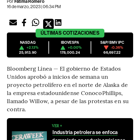
Por
Fátima Romero
16 de marzo, 2023 | 06:34 PM
ÚLTIMAS
COTIZACIONES
NASDAQ
IBOVESPA
S&P/BMV IPC
+2.13%
+0.00%
-0.36%
25,913.90
178,000.24
66,697.22
Bloomberg Línea — El gobierno de Estados
Unidos aprobó a inicios de semana un
proyecto petrolífero en el norte de Alaska de
la empresa estadounidense ConocoPhillips,
llamado Willow, a pesar de las protestas en su
contra.
VER +
Industria petrolera se enfoca