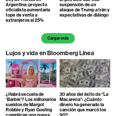
Argentina: proyecto
suspensión de un
oficialista aumentaría
ataque de Trump a Irán y
tope de venta a
expectativas de diálogo
extranjeros al 25%
Cargar más
Lujos y vida en Bloomberg Línea
¿Habrá secuela de
30 años del éxito de “La
‘Barbie’? Los millonarios
Macarena”: ¿Cuánto
sueldos de Margot
dinero ha generado la
Robbie y Ryan Gosling
canción que marcó los
complican una nueva
90?