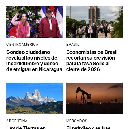
CENTROAMÉRICA
BRASIL
Sondeo ciudadano
Economistas de Brasil
revela altos niveles de
recortan su previsión
incertidumbre y deseo
para la tasa Selic al
de emigrar en Nicaragua
cierre de 2026
ARGENTINA
MERCADOS
Ley de Tierras en
El petróleo cae tras