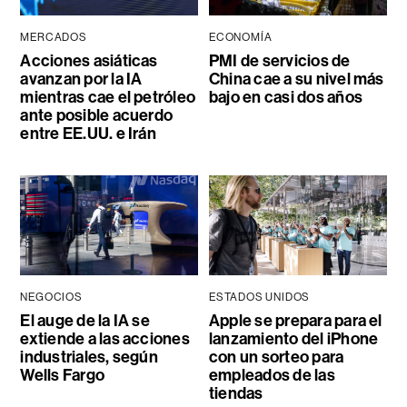
MERCADOS
ECONOMÍA
Acciones asiáticas
PMI de servicios de
avanzan por la IA
China cae a su nivel más
mientras cae el petróleo
bajo en casi dos años
ante posible acuerdo
entre EE.UU. e Irán
NEGOCIOS
ESTADOS UNIDOS
El auge de la IA se
Apple se prepara para el
extiende a las acciones
lanzamiento del iPhone
industriales, según
con un sorteo para
Wells Fargo
empleados de las
tiendas