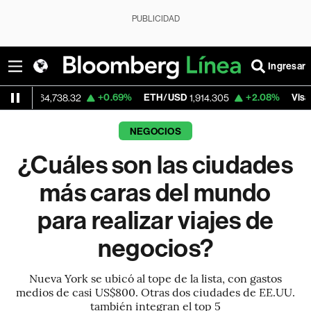
PUBLICIDAD
Ingresar
+0.69%
ETH/USD
+2.08%
Visa
,738.32
1,914.305
368.80
NEGOCIOS
¿Cuáles son las ciudades
más caras del mundo
para realizar viajes de
negocios?
Nueva York se ubicó al tope de la lista, con gastos
medios de casi US$800. Otras dos ciudades de EE.UU.
también integran el top 5