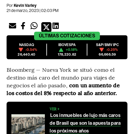
Por
Kevin Varley
21 de marzo, 2023 | 02:03 PM
ÚLTIMAS
COTIZACIONES
NASDAQ
IBOVESPA
S&P/BMV IPC
-0.54%
+0.18%
-0.25%
26,440.40
178,220.82
66,666.59
Bloomberg — Nueva York se situó como el
destino más caro del mundo para viajes de
negocios el año pasado,
con un aumento de
los costos del 8% respecto al año anterior.
VER +
Los inmuebles de lujo más caros
de Brasil que son la apuesta para
los próximos años