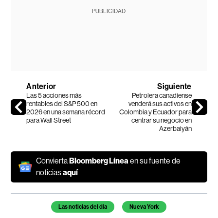
PUBLICIDAD
Anterior
Siguiente
Las 5 acciones más
Petrolera canadiense
rentables del S&P 500 en
venderá sus activos en
2026 en una semana récord
Colombia y Ecuador para
para Wall Street
centrar su negocio en
Azerbaiyán
Convierta
Bloomberg Línea
en su fuente de
noticias
aquí
Temas de este artículo
Las noticias del día
Nueva York