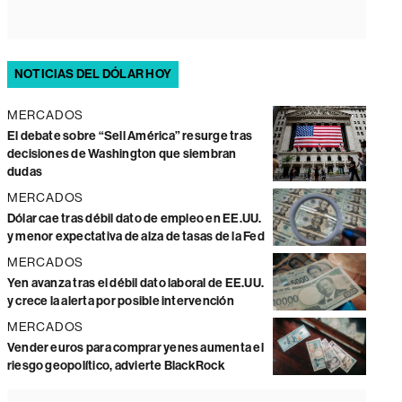
NOTICIAS DEL DÓLAR HOY
MERCADOS
El debate sobre “Sell América” resurge tras
decisiones de Washington que siembran
dudas
MERCADOS
Dólar cae tras débil dato de empleo en EE.UU.
y menor expectativa de alza de tasas de la Fed
MERCADOS
Yen avanza tras el débil dato laboral de EE.UU.
y crece la alerta por posible intervención
MERCADOS
Vender euros para comprar yenes aumenta el
riesgo geopolítico, advierte BlackRock