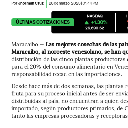
Por
Jhorman Cruz
28 de marzo, 2023 | 01:44 PM
NASDAQ
+1.30%
ÚLTIMAS
COTIZACIONES
26,690.62
Maracaibo —
Las mejores cosechas de las pal
Maracaibo, al noroeste venezolano, se han q
distribución de las cinco plantas productoras 
para el 20% del consumo alimentario en Venez
responsabilidad recae en las importaciones.
Desde hace más de dos semanas, las plantas re
fruta para su proceso inicial antes de ser en
distribuidas al país, no encuentran a quien d
importado, según productores primarios, de C
tanto las empresas procesadoras y receptoras 