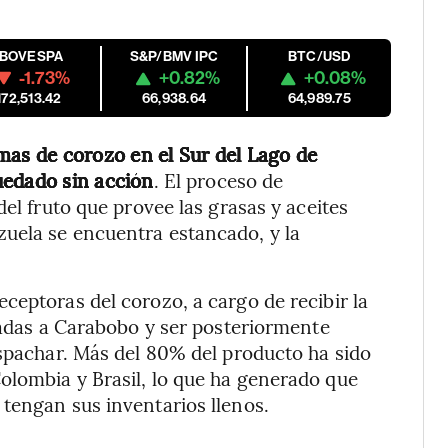
IBOVESPA
S&P/BMV IPC
BTC/USD
-1.73%
+0.82%
+0.08%
172,513.42
66,938.64
64,989.75
mas de corozo en el Sur del Lago de
uedado sin acción
. El proceso de
del fruto que provee las grasas y aceites
uela se encuentra estancado, y la
ceptoras del corozo, a cargo de recibir la
viadas a Carabobo y ser posteriormente
espachar. Más del 80% del producto ha sido
olombia y Brasil, lo que ha generado que
tengan sus inventarios llenos.