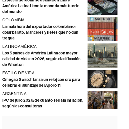
El precio del dólar se debilita en julio y
América Latina tiene la moneda más fuerte
del mundo
COLOMBIA
La mala hora del exportador colombiano:
dólar barato, aranceles y fletes que no dan
tregua
LATINOAMÉRICA
Los 5 países de América Latina con mayor
calidad de vida en 2026, según clasificación
de Wharton
ESTILO DE VIDA
Omega x Swatch lanza un reloj con oro para
celebrar el alunizaje del Apollo 11
ARGENTINA
IPC de julio 2026: de cuánto sería la inflación,
según las consultoras