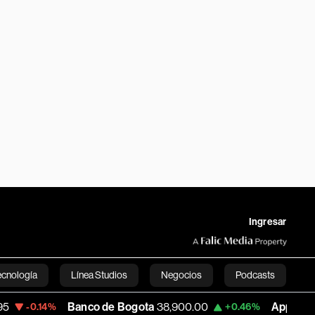
Ingresar
ecnología
Línea Studios
Negocios
Podcasts
Banco de Bogota
38,900.00
Apple
313.305
+0.46%
+0
English