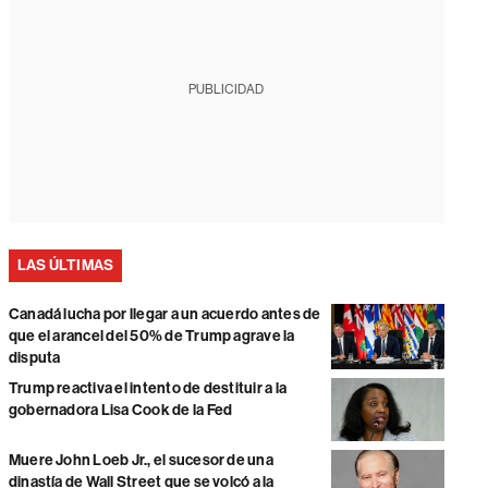
PUBLICIDAD
LAS ÚLTIMAS
Canadá lucha por llegar a un acuerdo antes de
que el arancel del 50% de Trump agrave la
disputa
Trump reactiva el intento de destituir a la
gobernadora Lisa Cook de la Fed
Muere John Loeb Jr., el sucesor de una
dinastía de Wall Street que se volcó a la