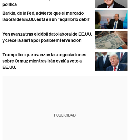
política
Barkin, de la Fed, advierte que el mercado
laboral de EE.UU. está en un “equilibrio débil”
Yen avanza tras el débil dato laboral de EE.UU.
y crece la alerta por posible intervención
Trump dice que avanzan las negociaciones
sobre Ormuz mientras Irán evalúa veto a
EE.UU.
PUBLICIDAD