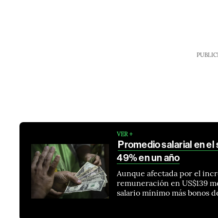
PUBLIC
VER +
Promedio salarial en e
49% en un año
Aunque afectada por el incr
remuneración en US$139 men
salario mínimo más bonos d