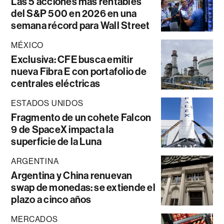
Las 5 acciones más rentables
del S&P 500 en 2026 en una
semana récord para Wall Street
MÉXICO
Exclusiva: CFE busca emitir
nueva Fibra E con portafolio de
centrales eléctricas
ESTADOS UNIDOS
Fragmento de un cohete Falcon
9 de SpaceX impacta la
superficie de la Luna
ARGENTINA
Argentina y China renuevan
swap de monedas: se extiende el
plazo a cinco años
MERCADOS