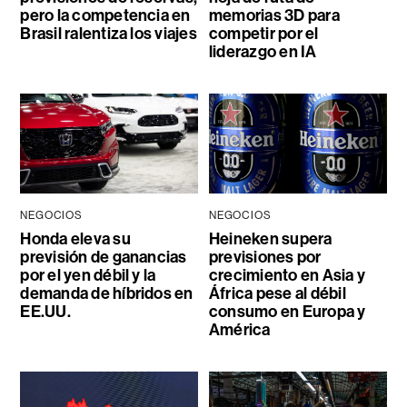
pero la competencia en
memorias 3D para
Brasil ralentiza los viajes
competir por el
liderazgo en IA
NEGOCIOS
NEGOCIOS
Honda eleva su
Heineken supera
previsión de ganancias
previsiones por
por el yen débil y la
crecimiento en Asia y
demanda de híbridos en
África pese al débil
EE.UU.
consumo en Europa y
América