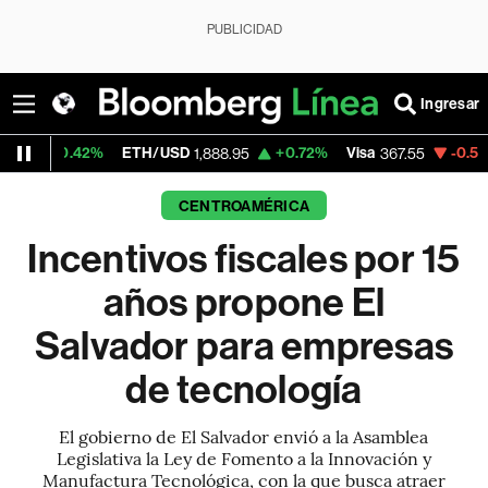
PUBLICIDAD
Ingresar
ETH/USD
+0.72%
Visa
-0.55%
MercadoLi
1,888.95
367.55
CENTROAMÉRICA
Incentivos fiscales por 15
años propone El
Salvador para empresas
de tecnología
El gobierno de El Salvador envió a la Asamblea
Legislativa la Ley de Fomento a la Innovación y
Manufactura Tecnológica, con la que busca atraer