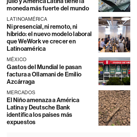
julio y América Latina tiene la
moneda más fuerte del mundo
LATINOAMÉRICA
Ni presencial, ni remoto, ni
híbrido: el nuevo modelo laboral
que WeWork ve crecer en
Latinoamérica
MÉXICO
Gastos del Mundial le pasan
factura a Ollamani de Emilio
Azcárraga
MERCADOS
El Niño amenaza a América
Latina y Deutsche Bank
identifica los países más
expuestos