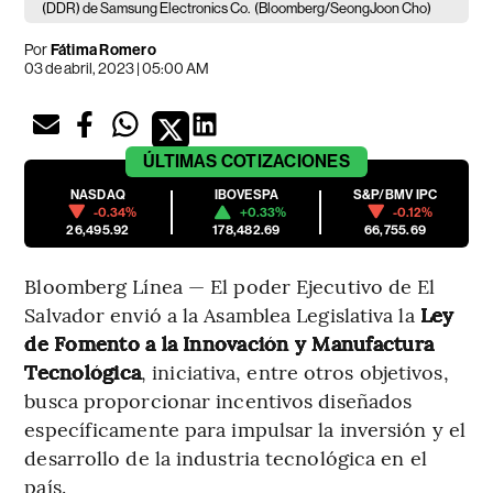
(DDR) de Samsung Electronics Co.
(Bloomberg/SeongJoon Cho)
Por
Fátima Romero
03 de abril, 2023 | 05:00 AM
ÚLTIMAS
COTIZACIONES
NASDAQ
IBOVESPA
S&P/BMV IPC
-0.34%
+0.33%
-0.12%
26,495.92
178,482.69
66,755.69
Bloomberg Línea — El poder Ejecutivo de El
Salvador envió a la Asamblea Legislativa la
Ley
de Fomento a la Innovación y Manufactura
Tecnológica
, iniciativa, entre otros objetivos,
busca proporcionar incentivos diseñados
específicamente para impulsar la inversión y el
desarrollo de la industria tecnológica en el
país.