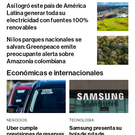
Así logró este país de América
Latina generar toda su
electricidad con fuentes 100%
renovables
Ni los parques nacionales se
salvan: Greenpeace emite
preocupante alerta sobre
Amazonía colombiana
Económicas e internacionales
NEGOCIOS
TECNOLOGÍA
Uber cumple
Samsung presenta su
previsiones de reservas,
hoja de ruta de