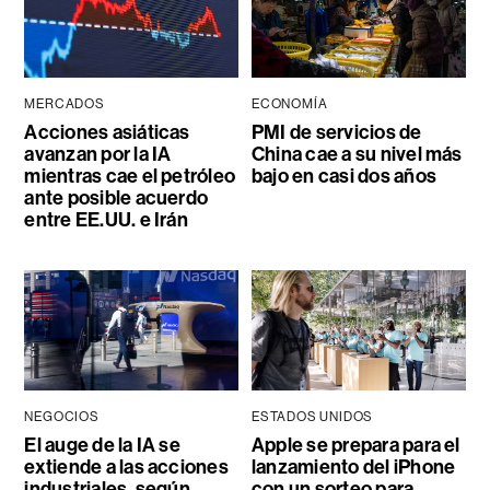
MERCADOS
ECONOMÍA
Acciones asiáticas
PMI de servicios de
avanzan por la IA
China cae a su nivel más
mientras cae el petróleo
bajo en casi dos años
ante posible acuerdo
entre EE.UU. e Irán
NEGOCIOS
ESTADOS UNIDOS
El auge de la IA se
Apple se prepara para el
extiende a las acciones
lanzamiento del iPhone
industriales, según
con un sorteo para