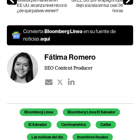
EE.UU. alcanza nivel récord:
dejó a la isla sin luz casi 36
¿de qué países vienen?
horas
Convierta
Bloomberg Línea
en su fuente de
noticias
aquí
Fátima Romero
SEO Content Producer
Temas de este artículo
Bloomberg Línea
Bloomberg Línea El Salvador
El Salvador
Centroamérica
Caribe
Las noticias del día
Incentivos fiscales