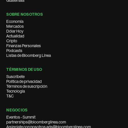
Guatemala
SOBRE NOSOTROS
Economía
Mercados
Dólar Hoy
Actualidad
Cripto
Finanzas Personales
Podcasts
Listas de Bloomberg Línea
TÉRMINOS DE USO
Suscríbete
Política de privacidad
Términos de suscripción
Tecnología
T&C
NEGOCIOS
Eventos - Summit
partnerships@bloomberglinea.com
Anúnciate con nosotros ads@bloomberglinea.com