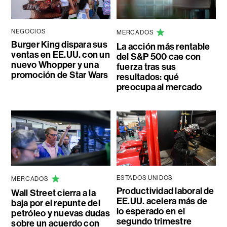
NEGOCIOS
MERCADOS
Burger King dispara sus
La acción más rentable
ventas en EE.UU. con un
del S&P 500 cae con
nuevo Whopper y una
fuerza tras sus
promoción de Star Wars
resultados: qué
preocupa al mercado
ESTADOS UNIDOS
MERCADOS
Productividad laboral de
Wall Street cierra a la
EE.UU. acelera más de
baja por el repunte del
lo esperado en el
petróleo y nuevas dudas
segundo trimestre
sobre un acuerdo con