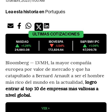
13 de abril, 2023 | 11:00 AM
Lea esta historia en
Portugués
ÚLTIMAS
COTIZACIONES
NASDAQ
IBOVESPA
S&P/BMV IPC
+1.26%
-1.54%
+1.06%
26,680.08
172,836.64
67,099.78
Bloomberg — LVMH, la mayor compañía
europea por valor de mercado y que ha
catapultado a Bernard Arnault a ser el hombre
más rico del mundo en la actualidad,
logró
entrar
al top 10 de empresas más valiosas a
nivel global.
VER +