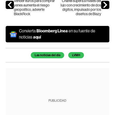
Vender euros para comprar
Chanel supera a rivales del
yenes aumenta el riesgo
lujo con crecimiento de dos
geopolítico, advierte
dígitos, impulsado por los
BlackRock
diseños de Blazy
Convierta
Bloomberg Línea
en su fuente de
noticias
aquí
Temas de este artículo
Las noticias del día
LVMH
PUBLICIDAD