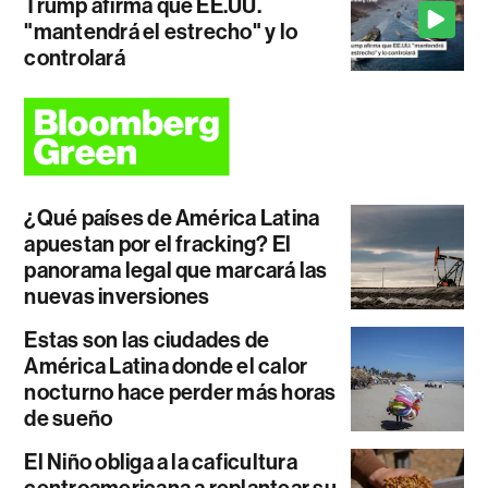
Trump afirma que EE.UU.
"mantendrá el estrecho" y lo
controlará
¿Qué países de América Latina
apuestan por el fracking? El
panorama legal que marcará las
nuevas inversiones
Estas son las ciudades de
América Latina donde el calor
nocturno hace perder más horas
de sueño
El Niño obliga a la caficultura
centroamericana a replantear su