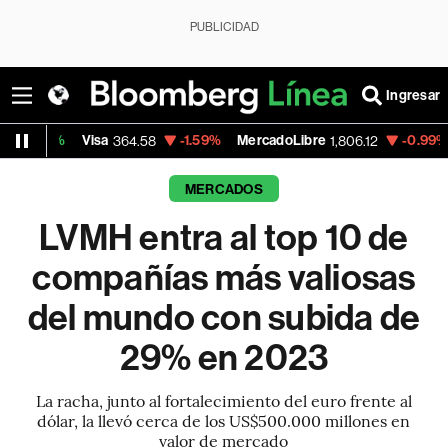
PUBLICIDAD
Ingresar
isa
-1.59%
MercadoLibre
-0.99%
Banco de B
364.58
1,806.12
MERCADOS
LVMH entra al top 10 de
compañías más valiosas
del mundo con subida de
29% en 2023
La racha, junto al fortalecimiento del euro frente al
dólar, la llevó cerca de los US$500.000 millones en
valor de mercado