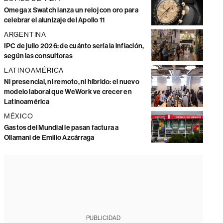
Omega x Swatch lanza un reloj con oro para
celebrar el alunizaje del Apollo 11
ARGENTINA
IPC de julio 2026: de cuánto sería la inflación,
según las consultoras
LATINOAMÉRICA
Ni presencial, ni remoto, ni híbrido: el nuevo
modelo laboral que WeWork ve crecer en
Latinoamérica
MÉXICO
Gastos del Mundial le pasan factura a
Ollamani de Emilio Azcárraga
PUBLICIDAD