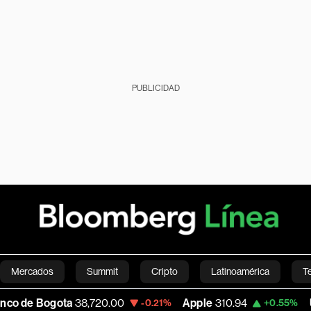
PUBLICIDAD
Mercados
Summit
Cripto
Latinoamérica
T
ta
38,720.00
Apple
310.94
USD COP
3,
-0.21%
+0.55%
Green
Economía
Estilo de vida
Mundo
Videos