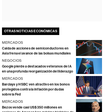
OTRAS NOTICIAS ECONÓMICAS
MERCADOS
Caída de acciones de semiconductores en
Asia frena el avance de las bolsas mundiales
NEGOCIOS
Google pierde a destacados veteranos de IA
en una profunda reorganización del liderazgo
MERCADOS
Barclays y HSBC ven atractivo en los bonos
protegidos contra la inflación por dudas
sobre la Fed
MERCADOS
Bezos vende casi US$350 millones en