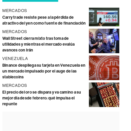
MERCADOS
Carry trade resiste pese a la pérdida de
atractivo del yen como fuente de financiación
MERCADOS
Wall Street cierra mixto tras toma de
utilidades y mientras el mercado evalúa
avances con Irán
VENEZUELA
Binance despliega su tarjeta en Venezuela en
un mercado impulsado por el auge de las
stablecoins
MERCADOS
El precio del oro se dispara y va camino a su
mejor día desde febrero: qué impulsa el
repunte