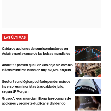
LAS ÚLTIMAS
Caída de acciones de semiconductores en
Asia frena el avance de las bolsas mundiales
Analistas prevén que Banxico deje sin cambio
la tasa mientras inflación baja a 3,13% en julio
Sector tecnológico podría depender más de
inversores minoristas tras caída de julio,
según JPMorgan
Grupo Argos anuncia millonaria recompra de
acciones y promete duplicar el dividendo