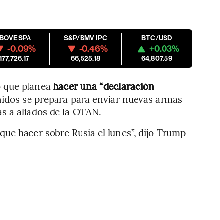
IBOVESPA
S&P/BMV IPC
BTC/USD
-0.09%
-0.46%
+0.03%
177,726.17
66,525.18
64,807.59
 que planea
hacer una “declaración
nidos se prepara para enviar nuevas armas
s a aliados de la OTAN.
ue hacer sobre Rusia el lunes”, dijo Trump