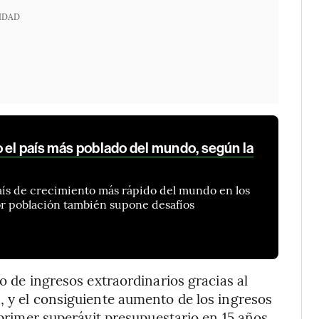
IDAD
 el país más poblado del mundo, según la
 país de crecimiento más rápido del mundo en los
or población también supone desafíos
do de ingresos extraordinarios gracias al
, y el consiguiente aumento de los ingresos
 primer superávit presupuestario en 15 años.