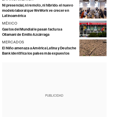
Ni presencial, ni remoto, ni híbrido: el nuevo
modelo laboral que WeWork ve crecer en
Latinoamérica
MÉXICO
Gastos del Mundial le pasan factura a
Ollamani de Emilio Azcárraga
MERCADOS
El Niño amenaza a América Latina y Deutsche
Bank identifica los países más expuestos
PUBLICIDAD