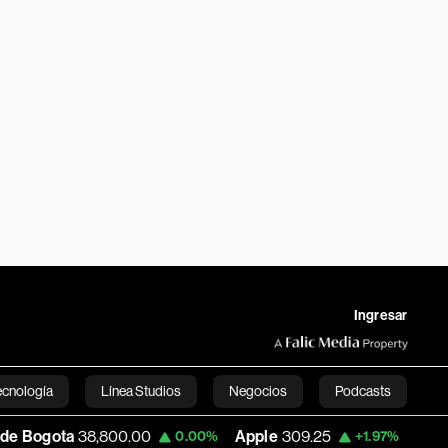
Ingresar
ecnología
Línea Studios
Negocios
Podcasts
800.00
Apple
309.25
USD COP
3,195.99
0.00%
+1.97%
English