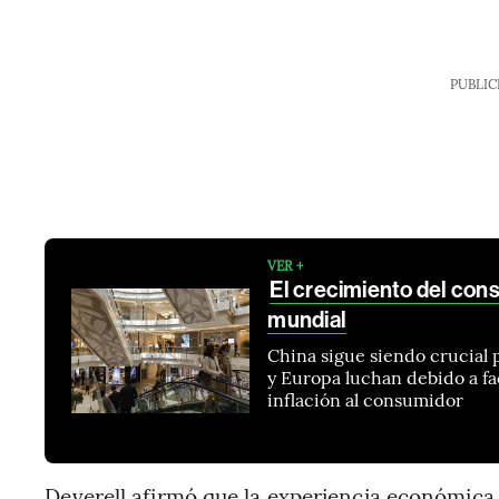
PUBLIC
VER +
El crecimiento del con
mundial
China sigue siendo crucial 
y Europa luchan debido a fac
inflación al consumidor
Deverell afirmó que la experiencia económica 