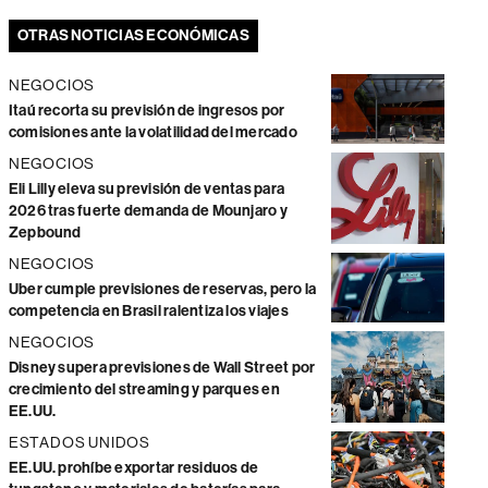
OTRAS NOTICIAS ECONÓMICAS
NEGOCIOS
Itaú recorta su previsión de ingresos por
comisiones ante la volatilidad del mercado
NEGOCIOS
Eli Lilly eleva su previsión de ventas para
2026 tras fuerte demanda de Mounjaro y
Zepbound
NEGOCIOS
Uber cumple previsiones de reservas, pero la
competencia en Brasil ralentiza los viajes
NEGOCIOS
Disney supera previsiones de Wall Street por
crecimiento del streaming y parques en
EE.UU.
ESTADOS UNIDOS
EE.UU. prohíbe exportar residuos de