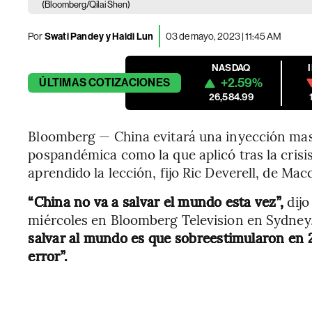
(Bloomberg/Qilai Shen)
Por
Swati Pandey y Haidi Lun
03 de mayo, 2023 | 11:45 AM
NASDAQ
+2.59%
ÚLTIMAS
COTIZACIONES
26,584.99
Bloomberg — China evitará una inyección mas
pospandémica como la que aplicó tras la crisi
aprendido la lección, fijo Ric Deverell, de Ma
“China no va a salvar el mundo esta vez”,
dijo
miércoles en Bloomberg Television en Sydney
salvar al mundo es que sobreestimularon en 
error”.