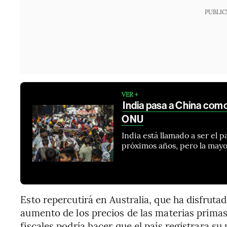
PUBLIC
VER +
India pasa a China como
ONU
India está llamado a ser el
próximos años, pero la may
Esto repercutirá en Australia, que ha disfruta
aumento de los precios de las materias primas
fiscales podría hacer que el país registrara su