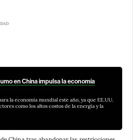
IDAD
sumo en China impulsa la economía
para la economía mundial este año, ya que EE.UU.
tores como los altos costos de la energía y la
de China tras abandonar las restricciones