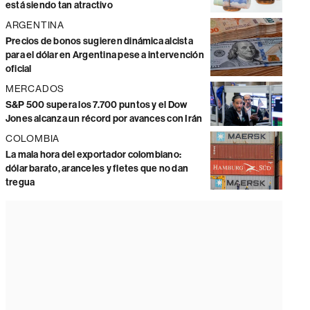
está siendo tan atractivo
ARGENTINA
Precios de bonos sugieren dinámica alcista
para el dólar en Argentina pese a intervención
oficial
MERCADOS
S&P 500 supera los 7.700 puntos y el Dow
Jones alcanza un récord por avances con Irán
COLOMBIA
La mala hora del exportador colombiano:
dólar barato, aranceles y fletes que no dan
tregua