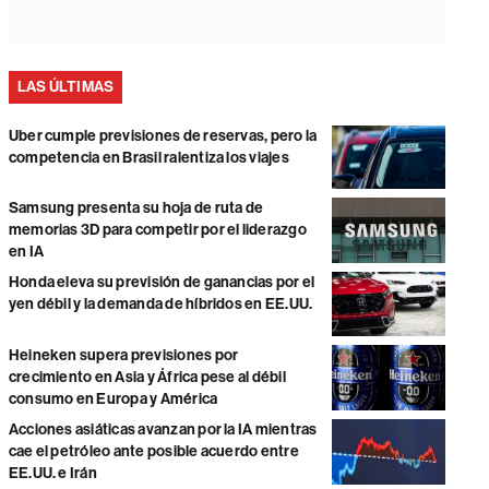
LAS ÚLTIMAS
Uber cumple previsiones de reservas, pero la
competencia en Brasil ralentiza los viajes
Samsung presenta su hoja de ruta de
memorias 3D para competir por el liderazgo
en IA
Honda eleva su previsión de ganancias por el
yen débil y la demanda de híbridos en EE.UU.
Heineken supera previsiones por
crecimiento en Asia y África pese al débil
consumo en Europa y América
Acciones asiáticas avanzan por la IA mientras
cae el petróleo ante posible acuerdo entre
EE.UU. e Irán