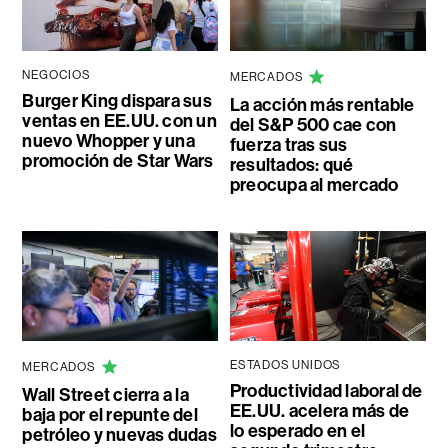
NEGOCIOS
MERCADOS
Burger King dispara sus
La acción más rentable
ventas en EE.UU. con un
del S&P 500 cae con
nuevo Whopper y una
fuerza tras sus
promoción de Star Wars
resultados: qué
preocupa al mercado
ESTADOS UNIDOS
MERCADOS
Productividad laboral de
Wall Street cierra a la
EE.UU. acelera más de
baja por el repunte del
lo esperado en el
petróleo y nuevas dudas