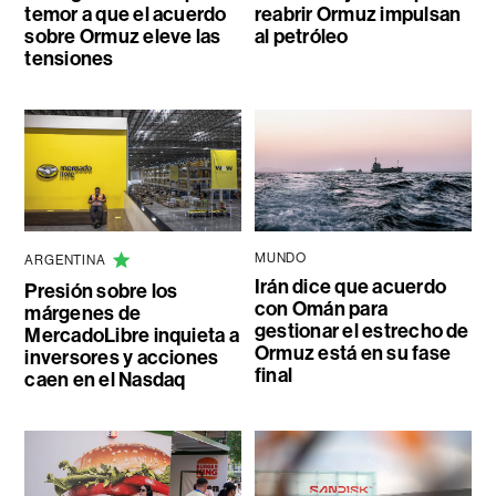
temor a que el acuerdo
reabrir Ormuz impulsan
sobre Ormuz eleve las
al petróleo
tensiones
MUNDO
ARGENTINA
Irán dice que acuerdo
Presión sobre los
con Omán para
márgenes de
gestionar el estrecho de
MercadoLibre inquieta a
Ormuz está en su fase
inversores y acciones
final
caen en el Nasdaq