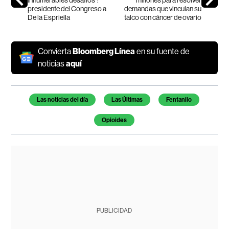
presidente del Congreso a
demandas que vinculan su
De la Espriella
talco con cáncer de ovario
Convierta
Bloomberg Línea
en su fuente de
noticias
aquí
Temas de este artículo
Las noticias del día
Las Últimas
Fentanilo
Opioides
PUBLICIDAD