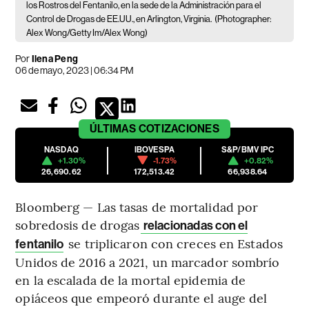
los Rostros del Fentanilo, en la sede de la Administración para el
Control de Drogas de EE.UU., en Arlington, Virginia.
(Photographer:
Alex Wong/Getty Im/Alex Wong)
Por
Ilena Peng
06 de mayo, 2023 | 06:34 PM
ÚLTIMAS
COTIZACIONES
NASDAQ
IBOVESPA
S&P/BMV IPC
+1.30%
-1.73%
+0.82%
26,690.62
172,513.42
66,938.64
Bloomberg — Las tasas de mortalidad por
sobredosis de drogas
relacionadas con el
se triplicaron con creces en Estados
fentanilo
Unidos de 2016 a 2021, un marcador sombrío
en la escalada de la mortal epidemia de
opiáceos que empeoró durante el auge del