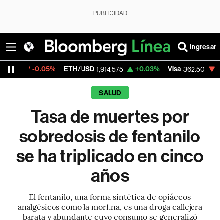
PUBLICIDAD
Ingresar
.05%
ETH/USD
+0.03%
Visa
-2.15%
Merc
1,914.575
362.50
SALUD
Tasa de muertes por
sobredosis de fentanilo
se ha triplicado en cinco
años
El fentanilo, una forma sintética de opiáceos
analgésicos como la morfina, es una droga callejera
barata y abundante cuyo consumo se generalizó