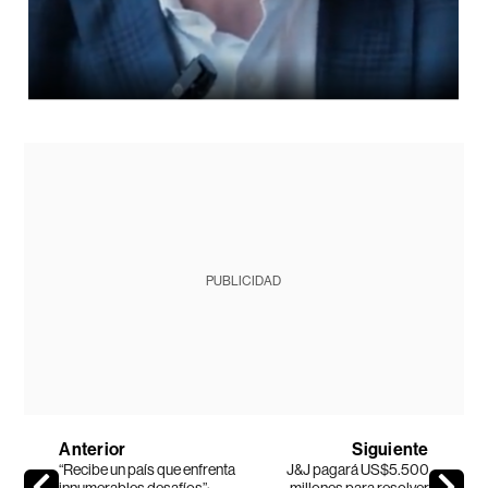
PUBLICIDAD
Anterior
Siguiente
“Recibe un país que enfrenta
J&J pagará US$5.500
innumerables desafíos”:
millones para resolver