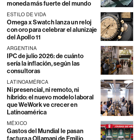
moneda más fuerte del mundo
ESTILO DE VIDA
Omega x Swatch lanza un reloj
con oro para celebrar el alunizaje
del Apollo 11
ARGENTINA
IPC de julio 2026: de cuánto
sería la inflación, según las
consultoras
LATINOAMÉRICA
Ni presencial, ni remoto, ni
híbrido: el nuevo modelo laboral
que WeWork ve crecer en
Latinoamérica
MÉXICO
Gastos del Mundial le pasan
factura a Ollamani de Emilio