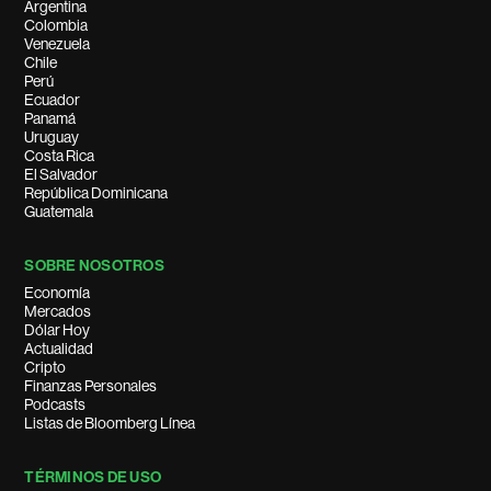
Argentina
Colombia
Venezuela
Chile
Perú
Ecuador
Panamá
Uruguay
Costa Rica
El Salvador
República Dominicana
Guatemala
SOBRE NOSOTROS
Economía
Mercados
Dólar Hoy
Actualidad
Cripto
Finanzas Personales
Podcasts
Listas de Bloomberg Línea
TÉRMINOS DE USO