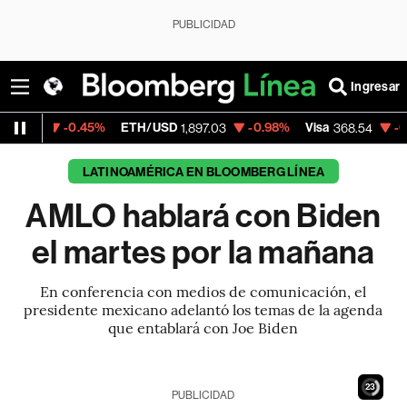
PUBLICIDAD
Ingresar
0.45%
ETH/USD
-0.98%
Visa
-0.28%
Merc
1,897.03
368.54
LATINOAMÉRICA EN BLOOMBERG LÍNEA
AMLO hablará con Biden
el martes por la mañana
En conferencia con medios de comunicación, el
presidente mexicano adelantó los temas de la agenda
que entablará con Joe Biden
22
PUBLICIDAD