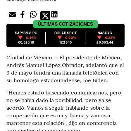
ÚLTIMAS
COTIZACIONES
S&P/BMV IPC
DÓLAR SPOT
NASDAQ
-0.46%
-0.00%
-0.83%
66,525.18
17.2346
26,363.44
Ciudad de México — El presidente de México,
Andrés Manuel López Obrador, adelantó que el
9 de mayo tendrá una llamada telefónica con
su homologo estadounidense, Joe Biden.
“Hemos estado buscando comunicarnos, pero
no se había dado la posibilidad, pero ya se
acordó. Vamos a seguir hablando sobre la
cooperación que es muy buena y vamos a
mantener esta relación”, dijo en conferencia
con medios de comunicación.