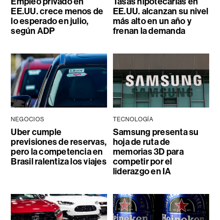
Empleo privado en
Tasas hipotecarias en
EE.UU. crece menos de
EE.UU. alcanzan su nivel
lo esperado en julio,
más alto en un año y
según ADP
frenan la demanda
NEGOCIOS
TECNOLOGÍA
Uber cumple
Samsung presenta su
previsiones de reservas,
hoja de ruta de
pero la competencia en
memorias 3D para
Brasil ralentiza los viajes
competir por el
liderazgo en IA