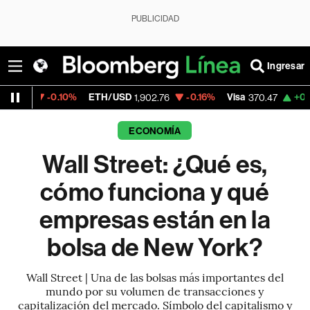
PUBLICIDAD
Ingresar
0.10%
ETH/USD
-0.16%
Visa
+0.52%
Merca
1,902.76
370.47
ECONOMÍA
Wall Street: ¿Qué es,
cómo funciona y qué
empresas están en la
bolsa de New York?
Wall Street | Una de las bolsas más importantes del
mundo por su volumen de transacciones y
capitalización del mercado. Símbolo del capitalismo y