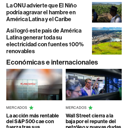
La ONU advierte que El Niño
podría agravar el hambre en
América Latina y el Caribe
Así logró este país de América
Latina generar toda su
electricidad con fuentes 100%
renovables
Económicas e internacionales
MERCADOS
MERCADOS
La acción más rentable
Wall Street cierra a la
del S&P 500 cae con
baja por el repunte del
fuerza tras sus
petróleo y nuevas dudas