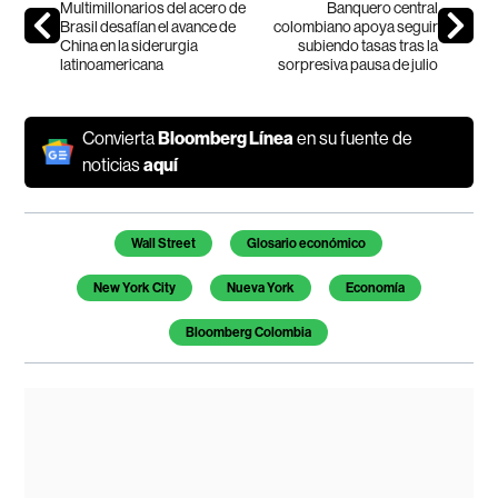
Multimillonarios del acero de
Banquero central
Brasil desafían el avance de
colombiano apoya seguir
China en la siderurgia
subiendo tasas tras la
latinoamericana
sorpresiva pausa de julio
Convierta
Bloomberg Línea
en su fuente de
noticias
aquí
Temas de este artículo
Wall Street
Glosario económico
New York City
Nueva York
Economía
Bloomberg Colombia