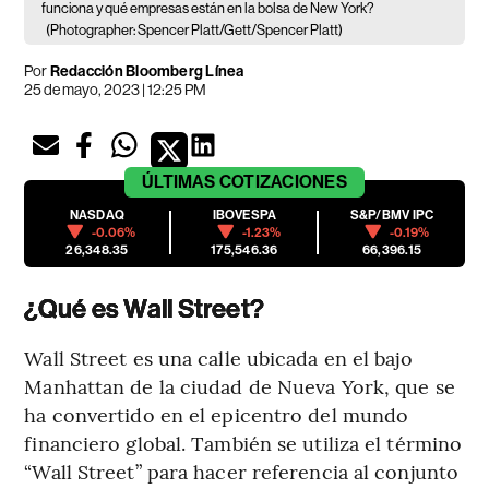
funciona y qué empresas están en la bolsa de New York?
(Photographer: Spencer Platt/Gett/Spencer Platt)
Por
Redacción Bloomberg Línea
25 de mayo, 2023 | 12:25 PM
ÚLTIMAS
COTIZACIONES
NASDAQ
IBOVESPA
S&P/BMV IPC
-0.06%
-1.23%
-0.19%
26,348.35
175,546.36
66,396.15
¿Qué es Wall Street?
Wall Street es una calle ubicada en el bajo
Manhattan de la ciudad de Nueva York, que se
ha convertido en el epicentro del mundo
financiero global. También se utiliza el término
“Wall Street” para hacer referencia al conjunto