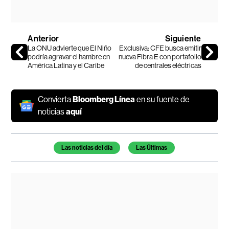
Anterior
Siguiente
La ONU advierte que El Niño
Exclusiva: CFE busca emitir
podría agravar el hambre en
nueva Fibra E con portafolio
América Latina y el Caribe
de centrales eléctricas
Convierta
Bloomberg Línea
en su fuente de
noticias
aquí
Temas de este artículo
Las noticias del día
Las Últimas