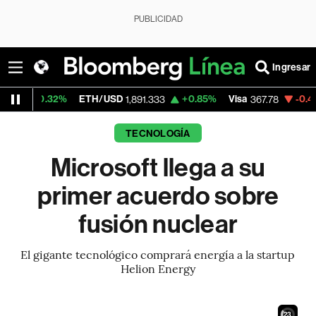
PUBLICIDAD
Ingresar
32%
ETH/USD
+0.85%
Visa
-0.49%
Merca
1,891.333
367.78
TECNOLOGÍA
Microsoft llega a su
primer acuerdo sobre
fusión nuclear
El gigante tecnológico comprará energía a la startup
Helion Energy
21