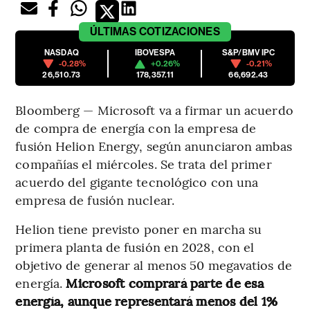
ÚLTIMAS
COTIZACIONES
NASDAQ
IBOVESPA
S&P/BMV IPC
-0.28%
+0.26%
-0.21%
26,510.73
178,357.11
66,692.43
Bloomberg — Microsoft va a firmar un acuerdo
de compra de energía con la empresa de
fusión Helion Energy, según anunciaron ambas
compañías el miércoles. Se trata del primer
acuerdo del gigante tecnológico con una
empresa de fusión nuclear.
Helion tiene previsto poner en marcha su
primera planta de fusión en 2028, con el
objetivo de generar al menos 50 megavatios de
energía.
Microsoft comprará parte de esa
energía, aunque representará menos del 1%