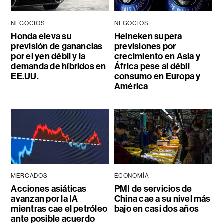
NEGOCIOS
NEGOCIOS
Honda eleva su
Heineken supera
previsión de ganancias
previsiones por
por el yen débil y la
crecimiento en Asia y
demanda de híbridos en
África pese al débil
EE.UU.
consumo en Europa y
América
MERCADOS
ECONOMÍA
Acciones asiáticas
PMI de servicios de
avanzan por la IA
China cae a su nivel más
mientras cae el petróleo
bajo en casi dos años
ante posible acuerdo