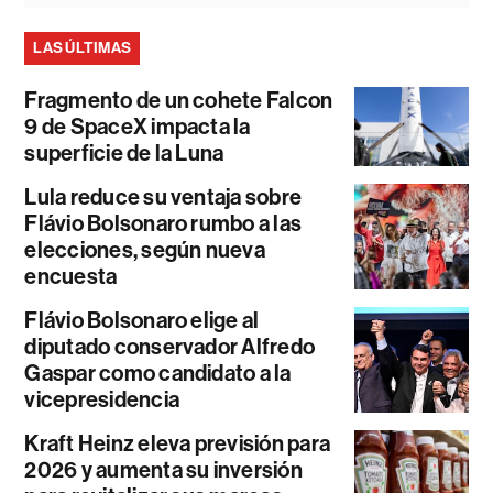
LAS ÚLTIMAS
Fragmento de un cohete Falcon
9 de SpaceX impacta la
superficie de la Luna
Lula reduce su ventaja sobre
Flávio Bolsonaro rumbo a las
elecciones, según nueva
encuesta
Flávio Bolsonaro elige al
diputado conservador Alfredo
Gaspar como candidato a la
vicepresidencia
Kraft Heinz eleva previsión para
2026 y aumenta su inversión