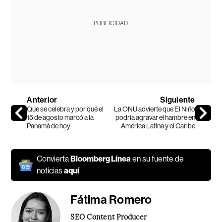
PUBLICIDAD
Anterior
Siguiente
Qué se celebra y por qué el
La ONU advierte que El Niño
15 de agosto marcó a la
podría agravar el hambre en
Panamá de hoy
América Latina y el Caribe
Convierta
Bloomberg Línea
en su fuente de
noticias
aquí
Fátima Romero
SEO Content Producer