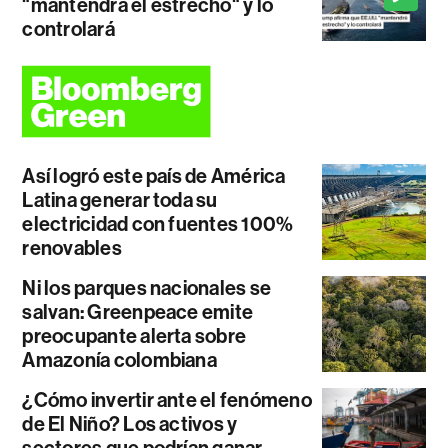
"mantendrá el estrecho" y lo
controlará
Así logró este país de América
Latina generar toda su
electricidad con fuentes 100%
renovables
Ni los parques nacionales se
salvan: Greenpeace emite
preocupante alerta sobre
Amazonía colombiana
¿Cómo invertir ante el fenómeno
de El Niño? Los activos y
sectores que podrían ganar