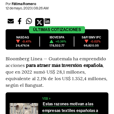
Por
Fátima Romero
12 de mayo, 2023 | 08:26 AM
ÚLTIMAS
COTIZACIONES
NASDAQ
IBOVESPA
S&P/BMV IPC
-0.41%
+0.36%
-0.02%
26,476.14
178,532.77
66,820.05
Bloomberg Línea — Guatemala ha emprendido
acciones
para atraer más inversión española
,
que en 2022 sumó US$ 28,1 millones,
equivalente al 2,1% de los US$ 1.352,4 millones,
según el Banguat.
VER +
Estas razones motivan a las
empresas textiles españolas a