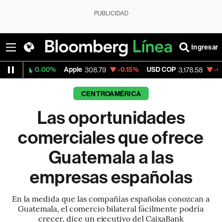
PUBLICIDAD
Ingresar
.00%
Apple
-0.15%
USD COP
-0.54%
Tesla
308.79
3,178.58
CENTROAMÉRICA
Las oportunidades
comerciales que ofrece
Guatemala a las
empresas españolas
En la medida que las compañías españolas conozcan a
Guatemala, el comercio bilateral fácilmente podría
crecer, dice un ejecutivo del CaixaBank